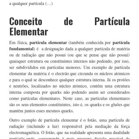
a qualquer partícula (…)
Conceito de Partícula
Elementar
partícula elementar
partícula
Em física,
(também conhecida por
fundamental
) é a designação dada a qualquer partícula de matéria
ou de radiação que não possui (ou que se pense que não possui)
quaisquer estrutura ou constituintes internos não podendo, por isso,
ser subdivididos em partículas menores. Um exemplo de partícula
elementar da matéria é o electrão que circunda os núcleos atómicos
e para o qual se desconhece qualquer estrutura interna. Já os protões
e neutrões, localizados no núcleo atómico, contêm uma estrutura
interna composta por quarks não podendo assim ser considerados
como partículas elementares. Neste caso, as partículas elementares
são os seus elementos constituintes, isto é, os quarks e os gluões que
mantêm juntos esses mesmos quarks.
Outro exemplo de partícula elementar é o fotão, uma partícula de
radiação (incluindo a luz) responsável pela mediação da força
electromagnética. O fotão, que na realidade apresenta uma dualidade
partícula-onda, corresponde à mais pequena divisão possível da