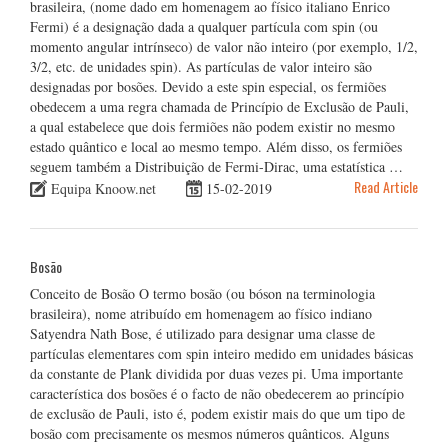
brasileira, (nome dado em homenagem ao físico italiano Enrico
Fermi) é a designação dada a qualquer partícula com spin (ou
momento angular intrínseco) de valor não inteiro (por exemplo, 1/2,
3/2, etc. de unidades spin). As partículas de valor inteiro são
designadas por bosões. Devido a este spin especial, os fermiões
obedecem a uma regra chamada de Princípio de Exclusão de Pauli,
a qual estabelece que dois fermiões não podem existir no mesmo
estado quântico e local ao mesmo tempo. Além disso, os fermiões
seguem também a Distribuição de Fermi-Dirac, uma estatística …
Read Article
Equipa Knoow.net
15-02-2019
Bosão
Conceito de Bosão O termo bosão (ou bóson na terminologia
brasileira), nome atribuído em homenagem ao físico indiano
Satyendra Nath Bose, é utilizado para designar uma classe de
partículas elementares com spin inteiro medido em unidades básicas
da constante de Plank dividida por duas vezes pi. Uma importante
característica dos bosões é o facto de não obedecerem ao princípio
de exclusão de Pauli, isto é, podem existir mais do que um tipo de
bosão com precisamente os mesmos números quânticos. Alguns