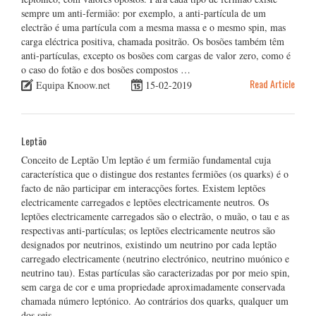
sempre um anti-fermião: por exemplo, a anti-partícula de um
electrão é uma partícula com a mesma massa e o mesmo spin, mas
carga eléctrica positiva, chamada positrão. Os bosões também têm
anti-partículas, excepto os bosões com cargas de valor zero, como é
o caso do fotão e dos bosões compostos …
Read Article
Equipa Knoow.net
15-02-2019
Leptão
Conceito de Leptão Um leptão é um fermião fundamental cuja
característica que o distingue dos restantes fermiões (os quarks) é o
facto de não participar em interacções fortes. Existem leptões
electricamente carregados e leptões electricamente neutros. Os
leptões electricamente carregados são o electrão, o muão, o tau e as
respectivas anti-partículas; os leptões electricamente neutros são
designados por neutrinos, existindo um neutrino por cada leptão
carregado electricamente (neutrino electrónico, neutrino muónico e
neutrino tau). Estas partículas são caracterizadas por por meio spin,
sem carga de cor e uma propriedade aproximadamente conservada
chamada número leptónico. Ao contrários dos quarks, qualquer um
dos seis …