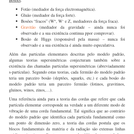
Bosões
:
Fotão (mediador da força electromagnética).
Gluão (mediador da força forte).
+
–
Bosões “fracos” (W
, W
e Z, mediadores da força fraca).
Gravitão
(mediador da gravidade – ainda nunca foi
observado e a sua existência continua ppor comprovar).
Bosão de Higgs (responsável pela massa) – nunca foi
observado e a sua existência é ainda muito especulativa.
Além das partículas elementares descritas pelo modelo padrão,
algumas teorias supersimétricas conjecturam também sobre a
existência das chamadas partículas supersimétricas (abreviadamente
s-partículas). Segundo estas teorias, cada fermião do modelo padrão
teria um parceiro bosão (sleptões, squarks, etc.) e cada bosão do
modelo padrão teria um parceiro fermião (fotinos, gravitinos,
gluinos, winos, zinos,…).
Uma referência ainda para a teoria das cordas que refere que cada
partícula elementar corresponde na verdade a um diferente modo de
vibração de uma corda fundamental. Tal significa que ao contrário
do modelo padrão que identifica cada partícula fundamental como
um ponto de dimensão zero, a teoria das cordas postula que os
blocos fundamentais da matéria e da radiação são extensas linhas