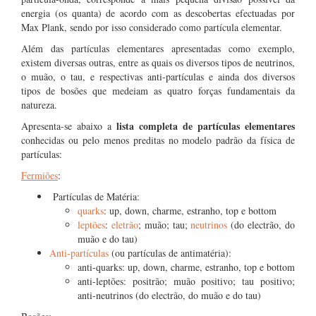
energia (os quanta) de acordo com as descobertas efectuadas por
Max Plank, sendo por isso considerado como partícula elementar.
Além das partículas elementares apresentadas como exemplo,
existem diversas outras, entre as quais os diversos tipos de neutrinos,
o muão, o tau, e respectivas anti-partículas e ainda dos diversos
tipos de bosões que medeiam as quatro forças fundamentais da
natureza.
lista completa de partículas elementares
Apresenta-se abaixo a
conhecidas ou pelo menos preditas no modelo padrão da física de
partículas:
Fermiões
:
Partículas de Matéria:
quarks
: up, down, charme, estranho, top e bottom
leptões
:
eletrão
; muão; tau;
neutrinos
(do electrão, do
muão e do tau)
Anti-partículas
(ou partículas de antimatéria):
anti-quarks: up, down, charme, estranho, top e bottom
anti-leptões: positrão; muão positivo; tau positivo;
anti-neutrinos (do electrão, do muão e do tau)