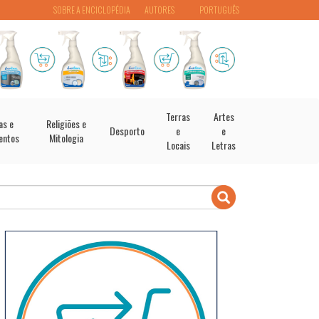
SOBRE A ENCICLOPÉDIA
AUTORES
PORTUGUÊS
Terras
Artes
as e
Religiões e
Desporto
e
e
entos
Mitologia
Locais
Letras