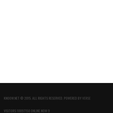
KNOOW.NET © 2015. ALL RIGHTS RESERVED. POWERED BY
VERSE
VISITORS:18897150 ONLINE NOW:9