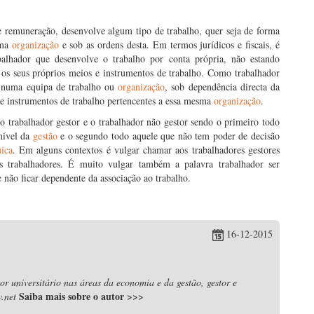
e remuneração, desenvolve algum tipo de trabalho, quer seja de forma
uma
organização
e sob as ordens desta. Em termos jurídicos e fiscais, é
alhador que desenvolve o trabalho por conta própria, não estando
 os seus próprios meios e instrumentos de trabalho. Como trabalhador
o numa equipa de trabalho ou
organização
, sob dependência directa da
 e instrumentos de trabalho pertencentes a essa mesma
organização
.
 o trabalhador gestor e o trabalhador não gestor sendo o primeiro todo
nível da
gestão
e o segundo todo aquele que não tem poder de decisão
uica
. Em alguns contextos é vulgar chamar aos trabalhadores gestores
as trabalhadores. É muito vulgar também a palavra trabalhador ser
e não ficar dependente da associação ao trabalho.
16-12-2015
r universitário nas áreas da economia e da gestão, gestor e
Saiba mais sobre o autor
>>>
.net