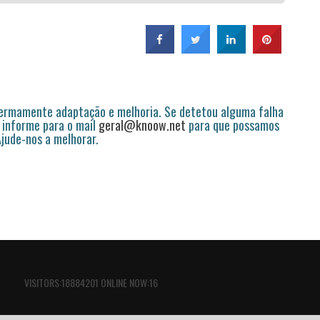
permamente adaptação e melhoria. Se detetou alguma falha
 informe para o mail
geral@knoow.net
para que possamos
 Ajude-nos a melhorar.
VISITORS:18884201 ONLINE NOW:16