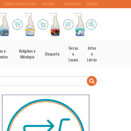
SOBRE A ENCICLOPÉDIA
AUTORES
PORTUGUÊS
ESPAÑOL
Terras
Artes
as e
Religiões e
Desporto
e
e
entos
Mitologia
Locais
Letras