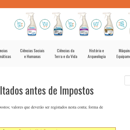
ncias
Ciências Sociais
Ciências da
História e
Máquin
máticas
e Humanas
Terra e da Vida
Arqueologia
Equipam
ltados antes de Impostos
stos; valores que deverão ser registados nesta conta; forma de