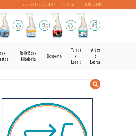
SOBRE A ENCICLOPÉDIA
AUTORES
PORTUGUÊS
Terras
Artes
as e
Religiões e
Desporto
e
e
entos
Mitologia
Locais
Letras