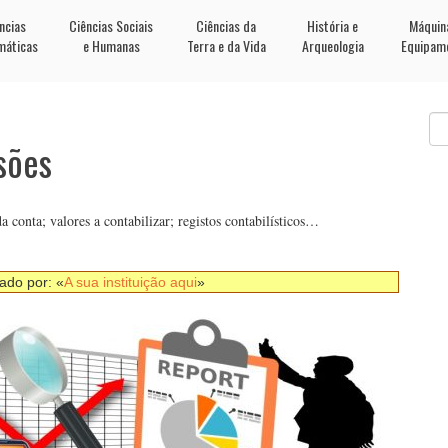
ncias
Ciências Sociais
Ciências da
História e
Máquin
máticas
e Humanas
Terra e da Vida
Arqueologia
Equipam
sões
conta; valores a contabilizar; registos contabilísticos…
nado por: «
A sua instituição aqui
»