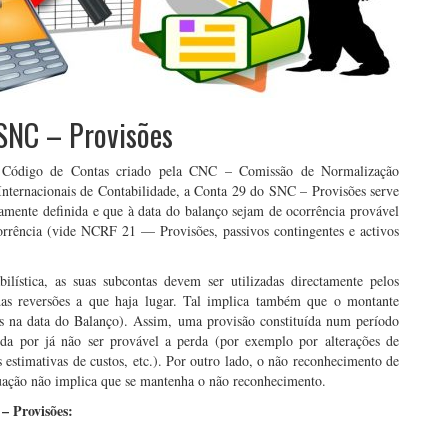
SNC – Provisões
Código de Contas criado pela CNC – Comissão de Normalização
Internacionais de Contabilidade, a Conta 29 do SNC – Provisões serve
aramente definida e que à data do balanço sejam de ocorrência provável
corrência (vide NCRF 21 — Provisões, passivos contingentes e activos
ilística, as suas subcontas devem ser utilizadas directamente pelos
das reversões a que haja lugar. Tal implica também que o montante
os na data do Balanço). Assim, uma provisão constituída num período
tida por já não ser provável a perda (por exemplo por alterações de
as estimativas de custos, etc.). Por outro lado, o não reconhecimento de
tuação não implica que se mantenha o não reconhecimento.
 – Provisões: