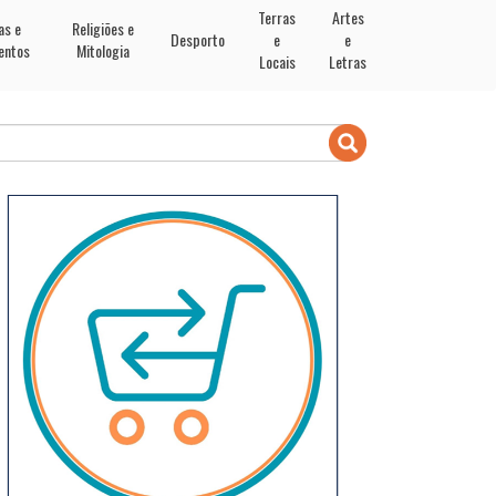
Terras
Artes
as e
Religiões e
Desporto
e
e
entos
Mitologia
Locais
Letras