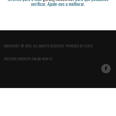
verificar. Ajude-nos a melhorar.
KNOOW.NET © 2015. ALL RIGHTS RESERVED. POWERED BY
VERSE
VISITORS:18890241 ONLINE NOW:13