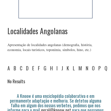
Localidades Angolanas
Apresentação de localidades angolanas (demografia, história,
economia, locais turísticos, toponímia, símbolos, hino, etc.)
A
B
C
D
E
F
G
H
I
J
K
L
M
N
O
P
Q
No Results
A Knoow é uma enciclopédia colaborativa e em
permamente adaptação e melhoria. Se detetou alguma
falha em algum dos nossos verbetes, pedimos que nos
informe para o mail
geral@knoow.net
para que possamos