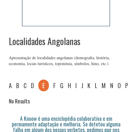
Localidades Angolanas
Apresentação de localidades angolanas (demografia, história,
economia, locais turísticos, toponímia, símbolos, hino, etc.)
A
B
C
D
E
F
G
H
I
J
K
L
M
N
O
P
No Results
A Knoow é uma enciclopédia colaborativa e em
permamente adaptação e melhoria. Se detetou alguma
falha em algum dos nossos verbetes, pedimos que nos