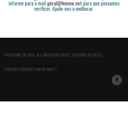
informe para o mail
geral@knoow.net
para que possamos
verificar. Ajude-nos a melhorar.
KNOOW.NET © 2015. ALL RIGHTS RESERVED. POWERED BY
VERSE
VISITORS:18889945 ONLINE NOW:7