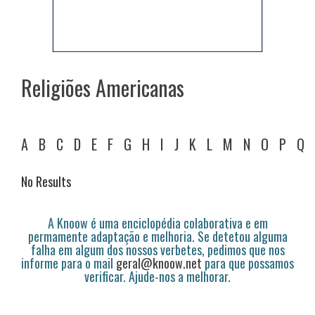
Religiões Americanas
A
B
C
D
E
F
G
H
I
J
K
L
M
N
O
P
Q
No Results
A Knoow é uma enciclopédia colaborativa e em
permamente adaptação e melhoria. Se detetou alguma
falha em algum dos nossos verbetes, pedimos que nos
informe para o mail
geral@knoow.net
para que possamos
verificar. Ajude-nos a melhorar.