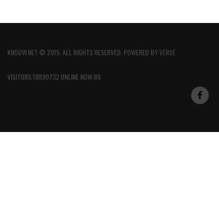
KNOOW.NET © 2015. ALL RIGHTS RESERVED. POWERED BY
VERSE
VISITORS:18890732 ONLINE NOW:88