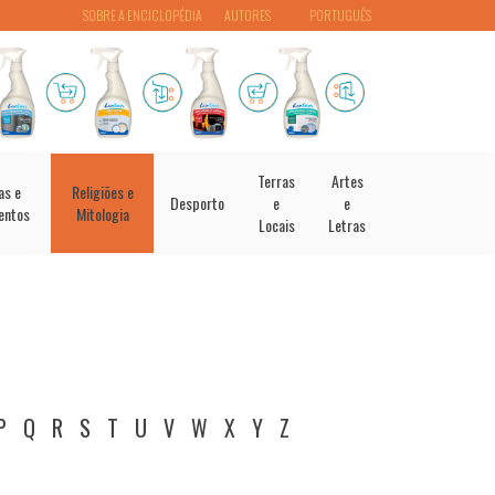
SOBRE A ENCICLOPÉDIA
AUTORES
PORTUGUÊS
Terras
Artes
as e
Religiões e
Desporto
e
e
entos
Mitologia
Locais
Letras
P
Q
R
S
T
U
V
W
X
Y
Z