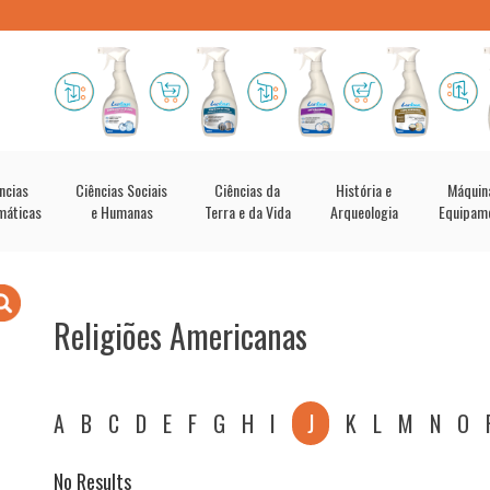
ncias
Ciências Sociais
Ciências da
História e
Máquin
máticas
e Humanas
Terra e da Vida
Arqueologia
Equipam
Religiões Americanas
A
B
C
D
E
F
G
H
I
J
K
L
M
N
O
No Results