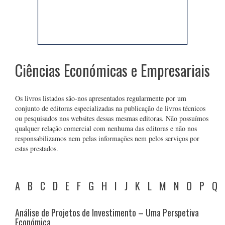
Ciências Económicas e Empresariais
Os livros listados são-nos apresentados regularmente por um
conjunto de editoras especializadas na publicação de livros técnicos
ou pesquisados nos websites dessas mesmas editoras. Não possuímos
qualquer relação comercial com nenhuma das editoras e não nos
responsabilizamos nem pelas informações nem pelos serviços por
estas prestados.
A
B
C
D
E
F
G
H
I
J
K
L
M
N
O
P
Q
Análise de Projetos de Investimento – Uma Perspetiva
Económica