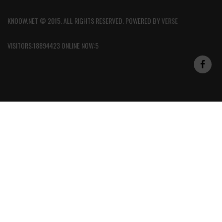
KNOOW.NET © 2015. ALL RIGHTS RESERVED. POWERED BY
VERSE
VISITORS:18894423 ONLINE NOW:5