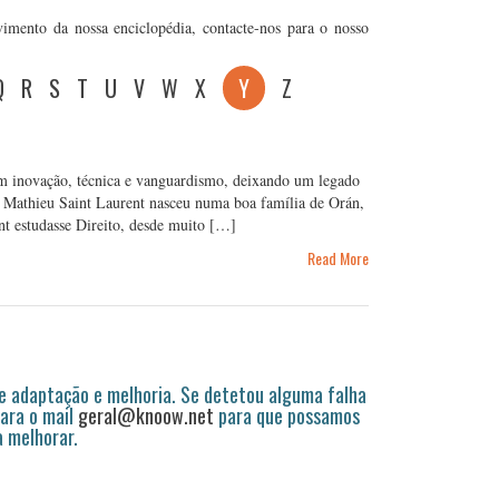
vimento da nossa enciclopédia, contacte-nos para o nosso
Q
R
S
T
U
V
W
X
Y
Z
m inovação, técnica e vanguardismo, deixando um legado
e Mathieu Saint Laurent nasceu numa boa família de Orán,
nt estudasse Direito, desde muito […]
Read More
 adaptação e melhoria. Se detetou alguma falha
ara o mail
geral@knoow.net
para que possamos
a melhorar.