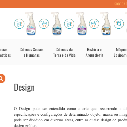
SOBRE A 
ncias
Ciências Sociais
Ciências da
História e
Máquin
máticas
e Humanas
Terra e da Vida
Arqueologia
Equipam
Design
O Design pode ser entendido como a arte que, recorrendo a dive
especificações e configurações de determinado objeto, marca ou imag
pode ser dividido em diversas áreas, entre as quais: design de produ
design gráfico.