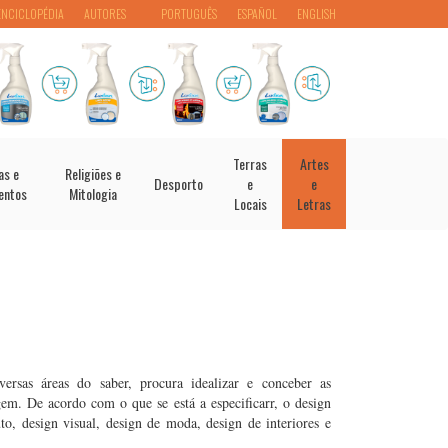
ENCICLOPÉDIA
AUTORES
PORTUGUÊS
ESPAÑOL
ENGLISH
Terras
Artes
as e
Religiões e
Desporto
e
e
entos
Mitologia
Locais
Letras
rsas áreas do saber, procura idealizar e conceber as
em. De acordo com o que se está a especificarr, o design
to, design visual, design de moda, design de interiores e