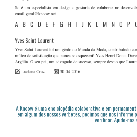
Se é um especialista em design e gostaria de colaborar no desenvol
email geral@knoow.net.
A
B
C
D
E
F
G
H
I
J
K
L
M
N
O
P
Yves Saint Laurent
Yves Saint Laurent foi um génio do Munda da Moda, contribuindo co
mítico de sofisticação que nunca se esquecerá! Yves Henri Donat Dav
Argélia. O seu pai, um advogado de sucesso, sempre desejo que Laure
Luciana Cruz
30-04-2016
A Knoow é uma enciclopédia colaborativa e em permamente
em algum dos nossos verbetes, pedimos que nos informe p
verificar. Ajude-nos 