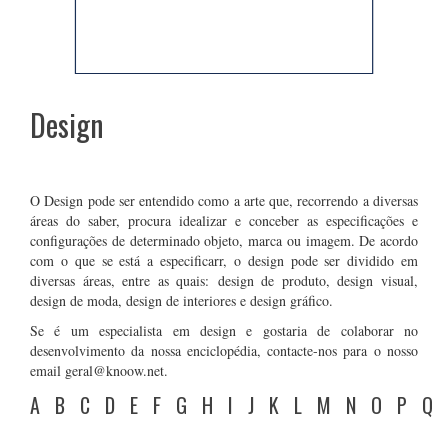
Design
O Design pode ser entendido como a arte que, recorrendo a diversas
áreas do saber, procura idealizar e conceber as especificações e
configurações de determinado objeto, marca ou imagem. De acordo
com o que se está a especificarr, o design pode ser dividido em
diversas áreas, entre as quais: design de produto, design visual,
design de moda, design de interiores e design gráfico.
Se é um especialista em design e gostaria de colaborar no
desenvolvimento da nossa enciclopédia, contacte-nos para o nosso
email geral@knoow.net.
A
B
C
D
E
F
G
H
I
J
K
L
M
N
O
P
Q