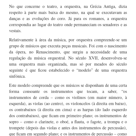
No que concerne o teatro, a orquestra, na Grécia Antiga, dizia
respeito à parte mais baixa do mesmo, na qual se executavam as
danças e as evoluções do coro. Já para os romanos, a orquestra
correspondia ao lugar do teatro onde permaneciam os senadores e as
vestais.
Relativamente à área da música, por orquestra compreende-se um
grupo de músicos que executa peças musicais. Foi com o nascimento
da ópera, no Renascimento, que surgiu a necessidade de uma
regulação da música orquestral. No século XVII, desenvolveu-se
uma orquestra mais organizada, mas só por meados do século
seguinte é que ficou estabelecido o “modelo” de uma orquestra
sinfónica.
Este modelo compreende que os músicos se disponham de uma certa
forma consoante os instrumentos que tocam, a saber, “os
instrumentos de corda – como os violinos (em maior número, à
esquerda), as violas (ao centro), os violoncelos (à direita em baixo),
os contrabaixos (à direita em cima) e as harpas (do lado esquerdo
dos contrabaixos), que ficam em primeiro plano; os instrumentos de
sopro – como o clarinete, o oboé, a flauta, o fagote, a trompa e o
trompete (depois das violas e antes dos instrumentos de percussão),
que ficam em segundo plano; e os instrumentos de percussão – como