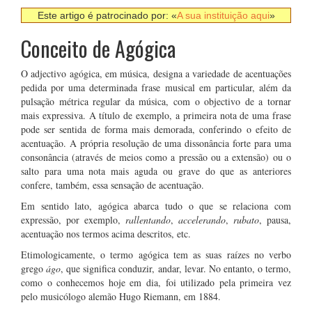
Este artigo é patrocinado por: «
A sua instituição aqui
»
Conceito de Agógica
O adjectivo agógica, em música, designa a variedade de acentuações
pedida por uma determinada frase musical em particular, além da
pulsação métrica regular da música, com o objectivo de a tornar
mais expressiva. A título de exemplo, a primeira nota de uma frase
pode ser sentida de forma mais demorada, conferindo o efeito de
acentuação. A própria resolução de uma dissonância forte para uma
consonância (através de meios como a pressão ou a extensão) ou o
salto para uma nota mais aguda ou grave do que as anteriores
confere, também, essa sensação de acentuação.
Em sentido lato, agógica abarca tudo o que se relaciona com
expressão, por exemplo,
rallentando
,
accelerando
,
rubato
, pausa,
acentuação nos termos acima descritos, etc.
Etimologicamente, o termo agógica tem as suas raízes no verbo
grego
ágo
, que significa conduzir, andar, levar. No entanto, o termo,
como o conhecemos hoje em dia, foi utilizado pela primeira vez
pelo musicólogo alemão Hugo Riemann, em 1884.