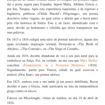
daí o poeta seguiu para Espanha, depois Malta, Albânia, Grécia e,
por fim, Turquia. Após esta experiência riquíssima, e de regresso a
Inglaterra, publicou «Childe Harold’s Piligrinage», um poema
descritivo sobre viagens, no qual refere o deleite que o herói nutre
pela vila histórica de Sintra. Este é, de facto, identificado com o
autor, devido ao hedonismo e rebeldia que deixa transparecer nas
suas palavras.
De 1813 a 1816 redigiu uma série de poemas narrativos, alguns dos
quais revelando inspiração oriental. Destacam-se «The Bride of
Abydos», «The Coursair», ou «The Siege of Corinth».
Ainda em 1816, decidiu abandonar de vez o seu país natal para se
estabelecer na Suíça. Foi, na verdade, na sua casa que
Mary Shelley
concebeu
«Frankenstein, ou o Prometeu Moderno»
(1818).
Seguidamente, partiu para Veneza, cidade na qual escreveu o
notável «Don Juan», um poema satírico.
Em 1823, embora com a sua saúde já um pouco debilitada, Byron
decidiu ir para a Grécia, onde participou na luta da independência
grega contra os turcos.
Faleceu em Missolonghi, vítima de malária, no dia 19 de abril de
1824.