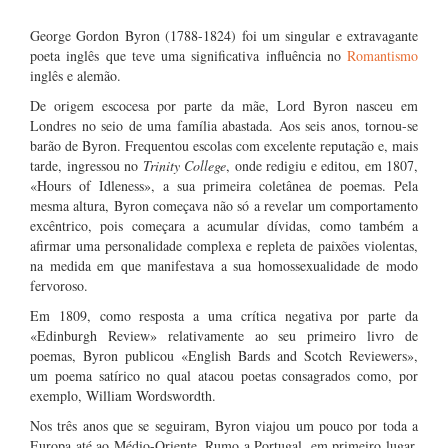
George Gordon Byron (1788-1824) foi um singular e extravagante
poeta inglês que teve uma significativa influência no
Romantismo
inglês e alemão.
De origem escocesa por parte da mãe, Lord Byron nasceu em
Londres no seio de uma família abastada. Aos seis anos, tornou-se
barão de Byron. Frequentou escolas com excelente reputação e, mais
tarde, ingressou no
Trinity College
, onde redigiu e editou, em 1807,
«Hours of Idleness», a sua primeira coletânea de poemas. Pela
mesma altura, Byron começava não só a revelar um comportamento
excêntrico, pois começara a acumular dívidas, como também a
afirmar uma personalidade complexa e repleta de paixões violentas,
na medida em que manifestava a sua homossexualidade de modo
fervoroso.
Em 1809, como resposta a uma crítica negativa por parte da
«Edinburgh Review» relativamente ao seu primeiro livro de
poemas, Byron publicou «English Bards and Scotch Reviewers»,
um poema satírico no qual atacou poetas consagrados como, por
exemplo, William Wordswordth.
Nos três anos que se seguiram, Byron viajou um pouco por toda a
Europa até ao Médio-Oriente. Rumo a Portugal, em primeiro lugar,