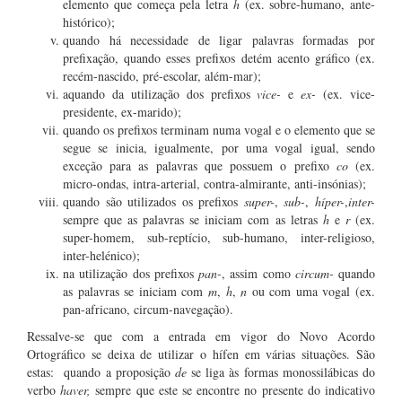
elemento que começa pela letra
h
(ex. sobre-humano, ante-
histórico);
quando há necessidade de ligar palavras formadas por
prefixação, quando esses prefixos detém acento gráfico (ex.
recém-nascido, pré-escolar, além-mar);
aquando da utilização dos prefixos
vice-
e
ex-
(ex. vice-
presidente, ex-marido);
quando os prefixos terminam numa vogal e o elemento que se
segue se inicia, igualmente, por uma vogal igual, sendo
exceção para as palavras que possuem o prefixo
co
(ex.
micro-ondas, intra-arterial, contra-almirante, anti-insónias);
quando são utilizados os prefixos
super-
,
sub-
,
híper-
,
inter-
sempre que as palavras se iniciam com as letras
h
e
r
(ex.
super-homem, sub-reptício, sub-humano, inter-religioso,
inter-helénico);
na utilização dos prefixos
pan-
, assim como
circum-
quando
as palavras se iniciam com
m
,
h
,
n
ou com uma vogal (ex.
pan-africano, circum-navegação).
Ressalve-se que com a entrada em vigor do Novo Acordo
Ortográfico se deixa de utilizar o hífen em várias situações. São
estas: quando a proposição
de
se liga às formas monossilábicas do
verbo
haver,
sempre que este se encontre no presente do indicativo