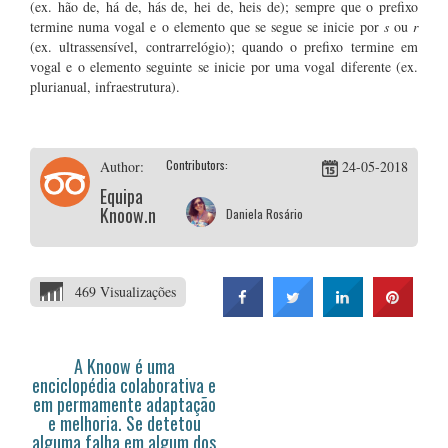
(ex. hão de, há de, hás de, hei de, heis de); sempre que o prefixo
termine numa vogal e o elemento que se segue se inicie por
s
ou
r
(ex. ultrassensível, contrarrelógio); quando o prefixo termine em
vogal e o elemento seguinte se inicie por uma vogal diferente (ex.
plurianual, infraestrutura).
Contributors:
Author:
24-05-2018
Equipa
Knoow.net
Daniela Rosário
469 Visualizações
A Knoow é uma
enciclopédia colaborativa e
em permamente adaptação
e melhoria. Se detetou
alguma falha em algum dos