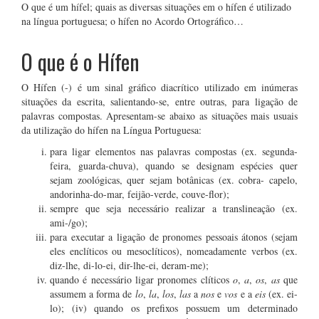
O que é um hífel; quais as diversas situações em o hífen é utilizado
na língua portuguesa; o hífen no Acordo Ortográfico…
O que é o Hífen
O Hífen (-) é um sinal gráfico diacrítico utilizado em inúmeras
situações da escrita, salientando-se, entre outras, para ligação de
palavras compostas. Apresentam-se abaixo as situações mais usuais
da utilização do hífen na Língua Portuguesa:
para ligar elementos nas palavras compostas (ex. segunda-
feira, guarda-chuva), quando se designam espécies quer
sejam zoológicas, quer sejam botânicas (ex. cobra- capelo,
andorinha-do-mar, feijão-verde, couve-flor);
sempre que seja necessário realizar a translineação (ex.
ami-/go);
para executar a ligação de pronomes pessoais átonos (sejam
eles enclíticos ou mesoclíticos), nomeadamente verbos (ex.
diz-lhe, di-lo-ei, dir-lhe-ei, deram-me);
quando é necessário ligar pronomes clíticos
o
,
a
,
os
,
as
que
assumem a forma de
lo
,
la
,
los
,
las
a
nos
e
vos
e a
eis
(ex. ei-
lo); (iv) quando os prefixos possuem um determinado