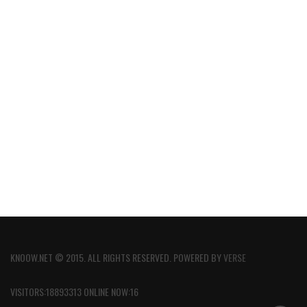
KNOOW.NET © 2015. ALL RIGHTS RESERVED. POWERED BY
VERSE
VISITORS:18893313 ONLINE NOW:16