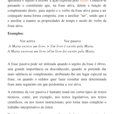
apresenta o sujeito a receber a ação expressa pelo
verbo
. Constrói-se
passando o constituinte que, na frase ativa, detém a função de
complemento direto, para sujeito e o verbo da frase ativa passa a ser
conjugado numa forma composta, com o auxiliar “ser”, sendo que é
o auxiliar a manter as propriedades de tempo e modo do verbo da
frase ativa.
Exemplos:
Voz activa
Voz passiva
A Maria escreve um livro.
>
Um livro é escrito pela Maria.
A Maria escreveu um livro.
>
Um livro foi escrito pela Maria.
A frase passiva pode ser utilizada quando o sujeito da frase é óbvio,
sem grande importância ou desconhecido, quando se pretende dar
mais saliência ao complemento, atribuindo-lhe um lugar especial na
frase, ou quando o redator quer fazer ressaltar uma determinada
frase num segmento em que predomina a voz ativa.
A estrutura da voz passiva é bastante usual em certos tipos de textos
técnicos, como, por exemplo, nos textos legislativos, nos textos
científicos, ou nos textos instrucionais, pois torna mais complexo o
trabalho interpretativo do leitor.