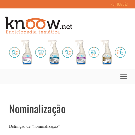
PORTUGUÊS
Toggle
naviga
Nominalização
Definição de “nominalização”