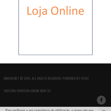
KNOOW.NET © 2015. ALL RIGHTS RESERVED. POWERED BY
VERSE
VISITORS:18881596 ONLINE NOW:33
Para melhorar a sua experiência de ultilização, o nosso site usa