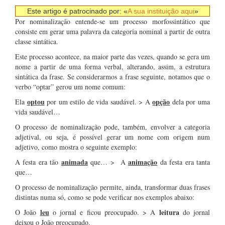
Este artigo é patrocinado por: «
A sua instituição aqui
»
Por nominalização entende-se um processo morfossintático que
consiste em gerar uma palavra da categoria nominal a partir de outra
classe sintática.
Este processo acontece, na maior parte das vezes, quando se gera um
nome a partir de uma forma verbal, alterando, assim, a estrutura
sintática da frase. Se considerarmos a frase seguinte, notamos que o
verbo “optar” gerou um nome comum:
optou
opção
Ela
por um estilo de vida saudável. > A
dela por uma
vida saudável…
O processo de nominalização pode, também, envolver a categoria
adjetival, ou seja, é possível gerar um nome com origem num
adjetivo, como mostra o seguinte exemplo:
animada
animação
A festa era tão
que… > A
da festa era tanta
que…
O processo de nominalização permite, ainda, transformar duas frases
distintas numa só, como se pode verificar nos exemplos abaixo:
leu
leitura
O João
o jornal e ficou preocupado. > A
do jornal
deixou o João preocupado.