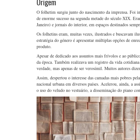
Origem
O folhetim surgiu junto do nascimento da imprensa. Foi i
de enorme sucesso na segunda metade do século XIX. Eram
Janeiro) e jornais do interior, em espaços destinados semp
Os folhetins eram, muitas vezes, ilustrados e buscavam i
estratégia do género é apresentar múltiplas opções de enre
produto.
Apesar de dedicado aos assuntos mais frívolos e ao públic
da época. Também realizava um registro da vida cotidiana
verdade, mas apenas de ser verosímil. Muitos autores diz
Assim, despertou o interesse das camadas mais pobres pel
nacional urbana em diversos países. Acelerou, ainda, a a
o uso do veludo no vestuário, a disseminação do piano co