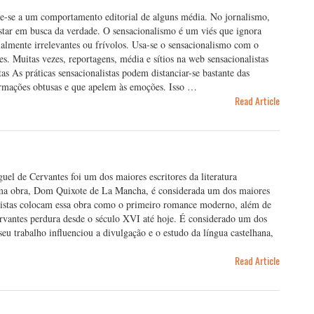
re-se a um comportamento editorial de alguns média. No jornalismo,
estar em busca da verdade. O sensacionalismo é um viés que ignora
ialmente irrelevantes ou frívolos. Usa-se o sensacionalismo com o
s. Muitas vezes, reportagens, média e sítios na web sensacionalistas
tas As práticas sensacionalistas podem distanciar-se bastante das
firmações obtusas e que apelem às emoções. Isso …
Read Article
guel de Cervantes foi um dos maiores escritores da literatura
ima obra, Dom Quixote de La Mancha, é considerada um dos maiores
ialistas colocam essa obra como o primeiro romance moderno, além de
ervantes perdura desde o século XVI até hoje. É considerado um dos
eu trabalho influenciou a divulgação e o estudo da língua castelhana,
Read Article