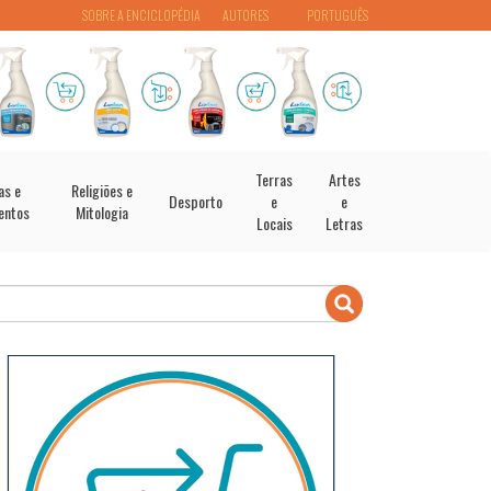
SOBRE A ENCICLOPÉDIA
AUTORES
PORTUGUÊS
Terras
Artes
as e
Religiões e
Desporto
e
e
entos
Mitologia
Locais
Letras