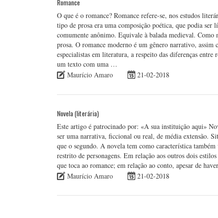
Romance
O que é o romance? Romance refere-se, nos estudos literári
tipo de prosa era uma composição poética, que podia ser lír
comumente anônimo. Equivale à balada medieval. Como m
prosa. O romance moderno é um gênero narrativo, assim c
especialistas em literatura, a respeito das diferenças ent
um texto com uma …
Maurício Amaro
21-02-2018
Novela (literária)
Este artigo é patrocinado por: «A sua instituição aqui» No
ser uma narrativa, ficcional ou real, de média extensão. 
que o segundo. A novela tem como característica também
restrito de personagens. Em relação aos outros dois estilo
que toca ao romance; em relação ao conto, apesar de hav
Maurício Amaro
21-02-2018