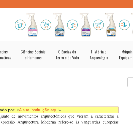
ncias
Ciências Sociais
Ciências da
História e
Máquin
máticas
e Humanas
Terra e da Vida
Arqueologia
Equipam
nado por: «
A sua instituição aqui
»
unto de movimentos arquitectónicos que vieram a caracterizar a
xpressão Arquitectura Moderna refere-se às vanguardas europeias