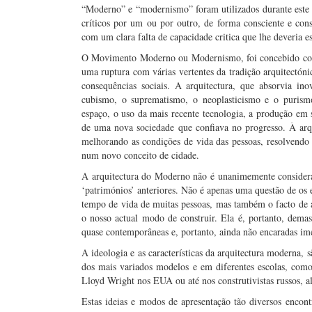
“Moderno” e “modernismo” foram utilizados durante este p
críticos por um ou por outro, de forma consciente e cons
com um clara falta de capacidade critica que lhe deveria es
O Movimento Moderno ou Modernismo, foi concebido com 
uma ruptura com várias vertentes da tradição arquitectóni
consequências sociais. A arquitectura, que absorvia inov
cubismo, o suprematismo, o neoplasticismo e o purism
espaço, o uso da mais recente tecnologia, a produção em sé
de uma nova sociedade que confiava no progresso. À arqu
melhorando as condições de vida das pessoas, resolvendo o
num novo conceito de cidade.
A arquitectura do Moderno não é unanimemente consider
‘patrimónios’ anteriores. Não é apenas uma questão de os 
tempo de vida de muitas pessoas, mas também o facto de a 
o nosso actual modo de construir. Ela é, portanto, dema
quase contemporâneas e, portanto, ainda não encaradas i
A ideologia e as características da arquitectura moderna, s
dos mais variados modelos e em diferentes escolas, co
Lloyd Wright nos EUA ou até nos construtivistas russos, a
Estas ideias e modos de apresentação tão diversos enco