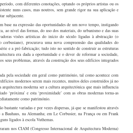
eríodo, com diferentes conotações, optando os próprios artistas ou os
istente nuns casos, mas noutros, sem grande rigor na sua aplicação e
tar subjacente.
base na expressão das oportunidades de um novo tempo, instigando
ca, ao nível das formas, do uso dos materiais, do urbanismo e das suas
adoras visões artísticas do início do século ligadas à abstracção (o
o corbusiano), procurava uma nova compreensão das qualidades do
rie e a pré-fabricação; tudo isto no sentido de construir as estruturas
itectura era dada a oportunidade e o dever de reformar a sociedade,
s seus problemas, através da construção dos seus edifícios integrados
ada pela sociedade em geral como património, tal como acontece com
edifícios modernos serem mais recentes, muitos deles construídos já no
arquitectura moderna ser a cultura arquitectónica que mais influencia
siado ‘próxima’ e esta ‘proximidade’ com as obras modernas torna-as
mediatamente como património.
ão bastante variadas e por vezes dispersas, já que se manifestou através
mo a Bauhaus, na Alemanha; em Le Corbusier, na França ou em Frank
lguns ligados à escola Vuthemas.
ntraram nos CIAM (Congresso Internacional de Arquitectura Moderna)