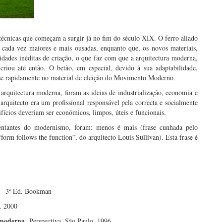
técnicas que começam a surgir já no fim do século XIX. O ferro aliado
as cada vez maiores e mais ousadas, enquanto que, os novos materiais,
idades inéditas de criação, o que faz com que a arquitectura moderna,
criou até então. O betão, em especial, devido à sua adaptabilidade,
a-se rapidamente no material de eleição do Movimento Moderno.
rquitectura moderna, foram as ideias de industrialização, economia e
rquitecto era um profissional responsável pela correcta e socialmente
ícios deveriam ser económicos, limpos, úteis e funcionais.
entantes do modernismo, foram: menos é mais (frase cunhada pelo
orm follows the function”, do arquitecto Louis Sullivan). Esta frase é
 – 3ª Ed. Bookman
. 2000
a moderna.
Perspectiva. São Paulo, 1996