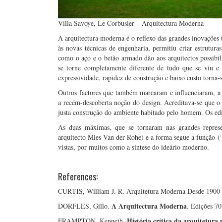
Villa Savoye, Le Corbusier – Arquitectura Moderna
A arquitectura moderna é o reflexo das grandes inovações 
às novas técnicas de engenharia, permitiu criar estrutur
como o aço e o betão armado dão aos arquitectos possibil
se torne completamente diferente de tudo que se viu e 
expressividade, rapidez de construção e baixo custo torn
Outros factores que também marcaram e influenciaram, a a
a recém-descoberta noção do design. Acreditava-se que o a
justa construção do ambiente habitado pelo homem. Os edif
As duas máximas, que se tornaram nas grandes repres
arquitecto Mies Van der Rohe) e a forma segue a função (“f
vistas, por muitos como a síntese do ideário moderno.
References:
CURTIS, William J. R. Arquitetura Moderna Desde 1900
A Arquitectura Moderna
DORFLES, Gillo.
. Edições 70
História crítica da arquitetur
FRAMPTON, Kenneth.