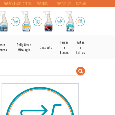
SOBRE A ENCICLOPÉDIA
AUTORES
PORTUGUÊS
ESPAÑOL
Terras
Artes
as e
Religiões e
Desporto
e
e
entos
Mitologia
Locais
Letras