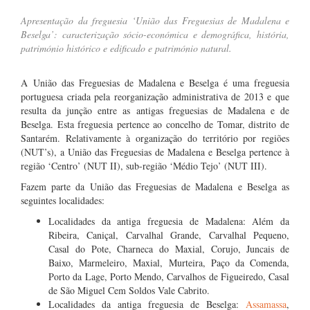
Apresentação da freguesia ‘União das Freguesias de Madalena e
Beselga’: caracterização sócio-económica e demográfica, história,
património histórico e edificado e património natural.
A
União das Freguesias de Madalena e Beselga
é uma freguesia
portuguesa criada pela reorganização administrativa de 2013 e que
resulta da junção entre as antigas freguesias de Madalena e de
Beselga. Esta freguesia pertence ao concelho de Tomar, distrito de
Santarém. Relativamente à organização do território por regiões
(NUT’s), a
União das Freguesias de Madalena e Beselga
pertence à
região ‘Centro’ (NUT II), sub-região ‘Médio Tejo’ (NUT III).
Fazem parte da
União das Freguesias de Madalena e Beselga
as
seguintes localidades:
Localidades da antiga freguesia de Madalena: Além da
Ribeira, Caniçal, Carvalhal Grande, Carvalhal Pequeno,
Casal do Pote, Charneca do Maxial, Corujo, Juncais de
Baixo, Marmeleiro, Maxial, Murteira, Paço da Comenda,
Porto da Lage, Porto Mendo, Carvalhos de Figueiredo, Casal
de São Miguel Cem Soldos Vale Cabrito.
Localidades da antiga freguesia de Beselga:
Assamassa
,