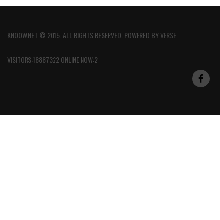
KNOOW.NET © 2015. ALL RIGHTS RESERVED. POWERED BY
VERSE
VISITORS:18887322 ONLINE NOW:2