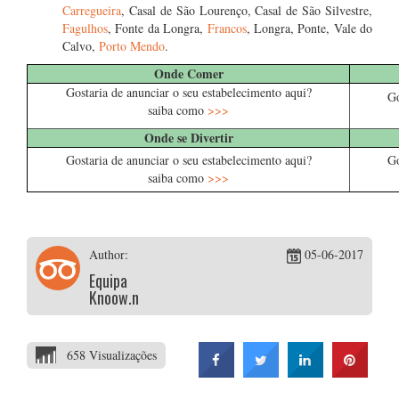
Carregueira
, Casal de São Lourenço, Casal de São Silvestre,
Fagulhos
, Fonte da Longra,
Francos
, Longra, Ponte, Vale do
Calvo,
Porto Mendo
.
Onde Comer
Gostaria de anunciar o seu estabelecimento aqui?
Go
saiba como
>>>
Onde se Divertir
Gostaria de anunciar o seu estabelecimento aqui?
Go
saiba como
>>>
Author:
05-06-2017
Equipa
Knoow.net
658 Visualizações