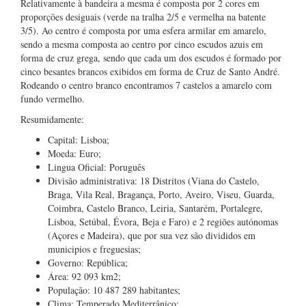
Relativamente à bandeira a mesma é composta por 2 cores em
proporções desiguais (verde na tralha 2/5 e vermelha na batente
3/5). Ao centro é composta por uma esfera armilar em amarelo,
sendo a mesma composta ao centro por cinco escudos azuis em
forma de cruz grega, sendo que cada um dos escudos é formado por
cinco besantes brancos exibidos em forma de Cruz de Santo André.
Rodeando o centro branco encontramos 7 castelos a amarelo com
fundo vermelho.
Resumidamente:
Capital: Lisboa;
Moeda: Euro;
Lingua Oficial: Poruguês
Divisão administrativa: 18 Distritos (Viana do Castelo,
Braga, Vila Real, Bragança, Porto, Aveiro, Viseu, Guarda,
Coimbra, Castelo Branco, Leiria, Santarém, Portalegre,
Lisboa, Setúbal, Évora, Beja e Faro) e 2 regiões autónomas
(Açores e Madeira), que por sua vez são divididos em
municipios e freguesias;
Governo: República;
Área: 92 093 km2;
População: 10 487 289 habitantes;
Clima: Temperado Mediterrânico;