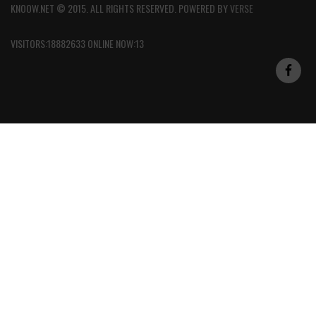
KNOOW.NET © 2015. ALL RIGHTS RESERVED. POWERED BY
VERSE
VISITORS:18882633 ONLINE NOW:13