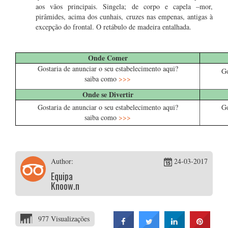
aos vãos principais. Singela; de corpo e capela –mor,
pirâmides, acima dos cunhais, cruzes nas empenas, antigas à
excepção do frontal. O retábulo de madeira entalhada.
…
Onde Comer
Gostaria de anunciar o seu estabelecimento aqui?
Go
saiba como
>>>
Onde se Divertir
Gostaria de anunciar o seu estabelecimento aqui?
Go
saiba como
>>>
Author:
24-03-2017
Equipa
Knoow.net
977 Visualizações