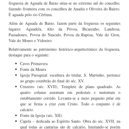
freguesia de Aguada de Baixo situa-se no extremo sul do concelho,
fazendo fronteira com os concelhos de Anadia e Oliveira do Bairro.
É aguada pelo rio Cértima.
Além de Aguada de Baixo, fazem parte da freguesia os seguintes
lugares: Aguadela, Alto da Póvoa, Bicarenho, Landiosa,
Passadouro, Povoa do Nascido, Povoa da Raposa, Vale do Grou,
Vale do Mouro e Vidoeiro.
Relativamente ao património histórico-arquitectónico da freguesia,
destaque para o seguinte:
Caves Primavera
Fonte da Moura
Igreja Paroquial: escultura do titular, S. Martinho, pertence
ao grupo coimbrão do final do séc. XV.
Cruzeiro (séc. XVII), Templete de plano quadrado. As
quatro colunas assentam em pedestais e sustentam o
entablamento corrido. Levanta-se a meio pequeno pilar em
que se firma a cruz com Cristo. Todo o conjunto é de
calcário.
Fonte da Igreja (séc. XII).
Capela – dedicada ao Espírito Santo. Obra do séc. XVII, na
qual todas as cantarias são de calcário, limitando-se porém