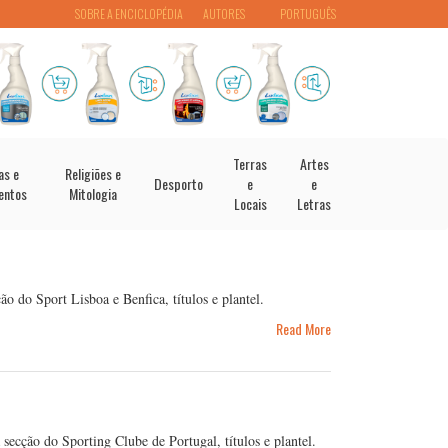
SOBRE A ENCICLOPÉDIA
AUTORES
PORTUGUÊS
Terras
Artes
as e
Religiões e
Desporto
e
e
entos
Mitologia
Locais
Letras
 do Sport Lisboa e Benfica, títulos e plantel.
Read More
ecção do Sporting Clube de Portugal, títulos e plantel.