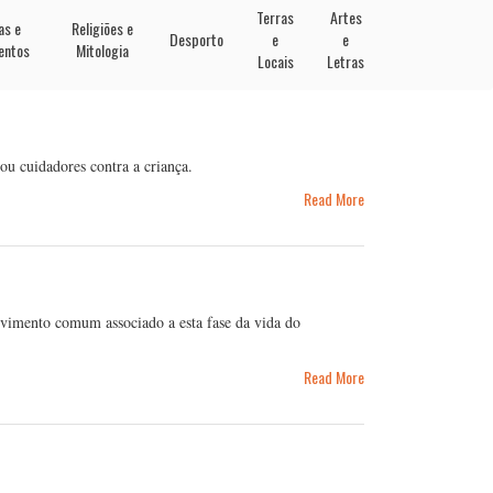
Terras
Artes
as e
Religiões e
Desporto
e
e
entos
Mitologia
Locais
Letras
ou cuidadores contra a criança.
Read More
lvimento comum associado a esta fase da vida do
Read More