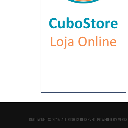
KNOOW.NET © 2015. ALL RIGHTS RESERVED. POWERED BY
VERSE