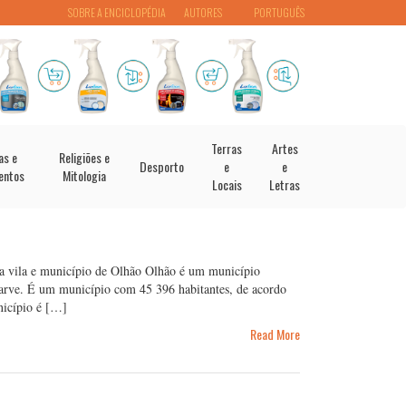
SOBRE A ENCICLOPÉDIA
AUTORES
PORTUGUÊS
Terras
Artes
as e
Religiões e
Desporto
e
e
entos
Mitologia
Locais
Letras
 da vila e município de Olhão Olhão é um município
lgarve. É um município com 45 396 habitantes, de acordo
nicípio é […]
Read More