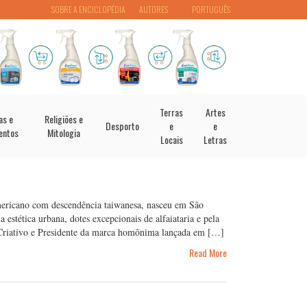
SOBRE A ENCICLOPÉDIA
AUTORES
PORTUGUÊS
Terras
Artes
as e
Religiões e
Desporto
e
e
entos
Mitologia
Locais
Letras
ricano com descendência taiwanesa, nasceu em São
estética urbana, dotes excepcionais de alfaiataria e pela
 Criativo e Presidente da marca homônima lançada em […]
Read More