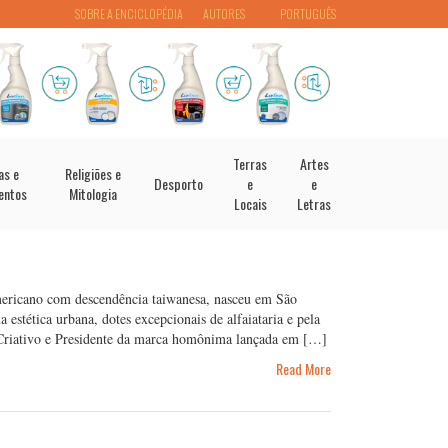
SOBRE A ENCICLOPÉDIA
AUTORES
PORTUGUÊS
Terras
Artes
as e
Religiões e
Desporto
e
e
entos
Mitologia
Locais
Letras
ricano com descendência taiwanesa, nasceu em São
estética urbana, dotes excepcionais de alfaiataria e pela
 Criativo e Presidente da marca homônima lançada em […]
Read More