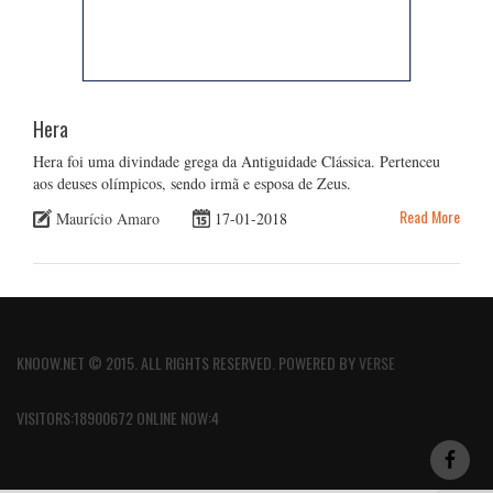
Hera
Hera foi uma divindade grega da Antiguidade Clássica. Pertenceu
aos deuses olímpicos, sendo irmã e esposa de Zeus.
Read More
Maurício Amaro
17-01-2018
KNOOW.NET © 2015. ALL RIGHTS RESERVED. POWERED BY
VERSE
VISITORS:18900672 ONLINE NOW:4