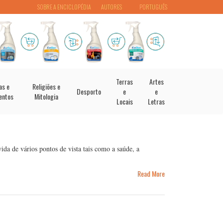
SOBRE A ENCICLOPÉDIA
AUTORES
PORTUGUÊS
Terras
Artes
as e
Religiões e
Desporto
e
e
entos
Mitologia
Locais
Letras
da de vários pontos de vista tais como a saúde, a
Read More