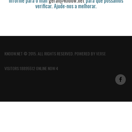
informe para o mail
geral@knoow.net
para que possamos
verificar. Ajude-nos a melhorar.
KNOOW.NET © 2015. ALL RIGHTS RESERVED. POWERED BY
VERSE
VISITORS:18895512 ONLINE NOW:4