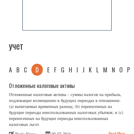
учет
A
B
C
D
E
F
G
H
I
J
K
L
M
N
O
P
Отложенные налоговые активы
Отложенные налоговые активы – суммы налогов на прибыль,
подлежащие возмещению в будущих периодах в отношении:
(a) вычитаемых временных разниц; (b) перенесенных на
будущие периоды неиспользованных налоговых убытков; и (c)
перенесенных на будущие периоды неиспользованных
налоговых льгот.
Read More
Paulo Nunes
09-07-2016