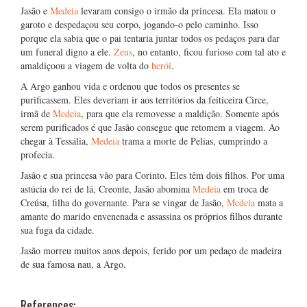
Jasão e
Medeia
levaram consigo o irmão da princesa. Ela matou o
garoto e despedaçou seu corpo, jogando-o pelo caminho. Isso
porque ela sabia que o pai tentaria juntar todos os pedaços para dar
um funeral digno a ele.
Zeus
, no entanto, ficou furioso com tal ato e
amaldiçoou a viagem de volta do
herói
.
A Argo ganhou vida e ordenou que todos os presentes se
purificassem. Eles deveriam ir aos territórios da feiticeira Circe,
irmã de
Medeia
, para que ela removesse a maldição. Somente após
serem purificados é que Jasão consegue que retomem a viagem. Ao
chegar à Tessália,
Medeia
trama a morte de Pelias, cumprindo a
profecia.
Jasão e sua princesa vão para Corinto. Eles têm dois filhos. Por uma
astúcia do rei de lá, Creonte, Jasão abomina
Medeia
em troca de
Creúsa, filha do governante. Para se vingar de Jasão,
Medeia
mata a
amante do marido envenenada e assassina os próprios filhos durante
sua fuga da cidade.
Jasão morreu muitos anos depois, ferido por um pedaço de madeira
de sua famosa nau, a Argo.
References: