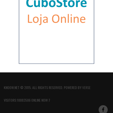
KNOOW.NET © 2015. ALL RIGHTS RESERVED. POWERED BY
VERSE
VISITORS:18883506 ONLINE NOW:7