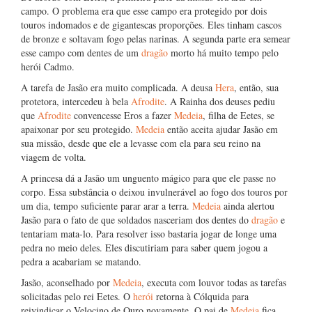
campo. O problema era que esse campo era protegido por dois
touros indomados e de gigantescas proporções. Eles tinham cascos
de bronze e soltavam fogo pelas narinas. A segunda parte era semear
esse campo com dentes de um
dragão
morto há muito tempo pelo
herói Cadmo.
A tarefa de Jasão era muito complicada. A deusa
Hera
, então, sua
protetora, intercedeu à bela
Afrodite
. A Rainha dos deuses pediu
que
Afrodite
convencesse Eros a fazer
Medeia
, filha de Eetes, se
apaixonar por seu protegido.
Medeia
então aceita ajudar Jasão em
sua missão, desde que ele a levasse com ela para seu reino na
viagem de volta.
A princesa dá a Jasão um unguento mágico para que ele passe no
corpo. Essa substância o deixou invulnerável ao fogo dos touros por
um dia, tempo suficiente parar arar a terra.
Medeia
ainda alertou
Jasão para o fato de que soldados nasceriam dos dentes do
dragão
e
tentariam mata-lo. Para resolver isso bastaria jogar de longe uma
pedra no meio deles. Eles discutiriam para saber quem jogou a
pedra a acabariam se matando.
Jasão, aconselhado por
Medeia
, executa com louvor todas as tarefas
solicitadas pelo rei Eetes. O
herói
retorna à Cólquida para
reivindicar o Velocino de Ouro novamente. O pai de
Medeia
fica