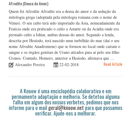
Afrodite (Deusa do Amor)
Quem foi Afrodite Afrodite era a deusa do amor e da sedução da
mitologia grega (adoptada pela mitologia romana com o nome de
Vénus). O seu culto terá sido importado da Ásia, nomeadamente da
Fenícia onde era praticado o culto a Astarte ou da Acádia onde era
prestado culto a Ishtar, ambas deusas do amor. Segundo a lenda,
descrita por Hesíodo, terá nascido num turbilhão do mar (daí o seu
nome Afrodite Anadromene) que se formou no local onde caíram o
sangue e os órgãos genitais de Urano atirados para aí pelo seu filho
Cronos. Contudo, Homero, anterior a Hesíodo, afirmava que …
Read Article
Alexandre Pereira
22-02-2018
A Knoow é uma enciclopédia colaborativa e em
permamente adaptação e melhoria. Se detetou alguma
falha em algum dos nossos verbetes, pedimos que nos
informe para o mail
geral@knoow.net
para que possamos
verificar. Ajude-nos a melhorar.