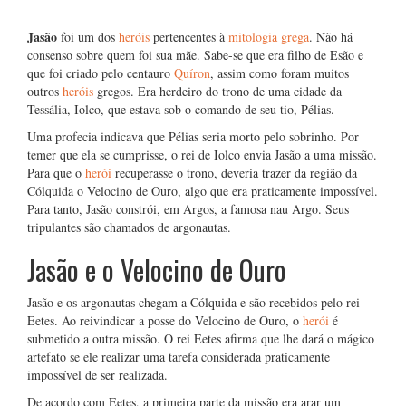
Jasão
foi um dos
heróis
pertencentes à
mitologia grega
. Não há
consenso sobre quem foi sua mãe. Sabe-se que era filho de Esão e
que foi criado pelo centauro
Quíron
, assim como foram muitos
outros
heróis
gregos. Era herdeiro do trono de uma cidade da
Tessália, Iolco, que estava sob o comando de seu tio, Pélias.
Uma profecia indicava que Pélias seria morto pelo sobrinho. Por
temer que ela se cumprisse, o rei de Iolco envia Jasão a uma missão.
Para que o
herói
recuperasse o trono, deveria trazer da região da
Cólquida o Velocino de Ouro, algo que era praticamente impossível.
Para tanto, Jasão constrói, em Argos, a famosa nau Argo. Seus
tripulantes são chamados de argonautas.
Jasão e o Velocino de Ouro
Jasão e os argonautas chegam a Cólquida e são recebidos pelo rei
Eetes. Ao reivindicar a posse do Velocino de Ouro, o
herói
é
submetido a outra missão. O rei Eetes afirma que lhe dará o mágico
artefato se ele realizar uma tarefa considerada praticamente
impossível de ser realizada.
De acordo com Eetes, a primeira parte da missão era arar um