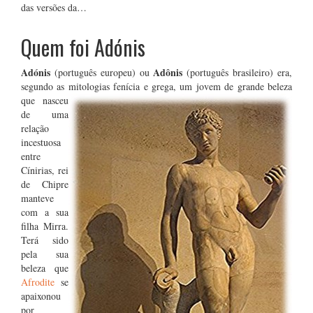
das versões da…
Quem foi Adónis
Adónis
Adônis
(português europeu) ou
(português brasileiro) era,
segundo as mitol
ogias fenícia e grega, um jovem de grande beleza
que nasceu
de uma
relação
incestuosa
entre
Cínirias, rei
de Chipre
manteve
com a sua
filha Mirra.
Terá sido
pela sua
beleza que
Afrodite
se
apaixonou
por