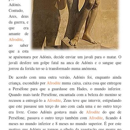
Adónis.
Contudo,
Ares, deus
da guerra, e
que era
amante de
Afrodite
,
ao saber
que a esta
se apaixonara por Adónis, decide enviar um javali para o matar. O
javali desfere um golpe fatal na anca de Adónis e o sangue que
jorrou da ferida ter-se-à transformado numa anémona.
De acordo com uma outra versão, Adónis foi, enquanto ainda
criança, escondido por
Afrodite
numa caixa, caixa essa que entregou
a Perséfone para que a guardasse em Hades, o mundo inferior.
Quando mais tarde Perséfone, encantada com a beleza do menino se
recusou a entregá-lo a
Afrodite
, Zeus teve que intervir, estipulando
que este passasse um terço do ano com cada uma e no outro terço
era livre. Como Adónis gostava mais de
Afrodite
do que de
Perséfone, passava o outro terço também com
Afrodite
, ficando 4
meses no mundo inferior e 8 meses no mundo superior. É por este
motivo que Adónis se tornou o síbolo da vegetação que morre no