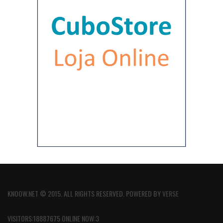
KNOOW.NET © 2015. ALL RIGHTS RESERVED. POWERED BY
VERSE
VISITORS:18887675 ONLINE NOW:3