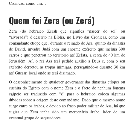
Crónicas, como um…
Quem foi Zera (ou Zerá)
Zera (do hebraico Zerah que significa “nascer do sol” ou
“alvorada”) é descrito na Bíblia, no Livro das Crónicas, como um
comandante etíope que, durante o reinado de Asa, quinto da dinastia
de David, invadiu Judá com um enorme exército que incluía 300
carros e que penetrou no território até Zefata, a cerca de 40 km de
Jerusalém. Aí, o rei Asa terá pedido auxílio a Deus e, com o seu
exército derrotou as tropas inimigas, perseguindo-o durante 30 km
até Guerar, local onde as terá dizimado.
O desconhecimento de qualquer governante das dinastias etíopes ou
cuchita do Egipto com o nome Zera e o facto de nenhum fonema
egípcio ser traduzido com “z” para o hebraico coloca algumas
dúvidas sobre a origem deste comandante. Dado que o mesmo nome
surge entre os árabes, e devido ao fraco poder militar de Asa, há que
sugira que Zera tenha sido um mercenário árabe, líder de um
eventual grupo de saqueadores.