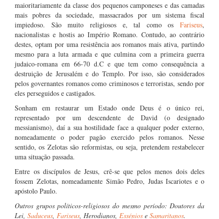
maioritariamente da classe dos pequenos camponeses e das camadas
mais pobres da sociedade, massacrados por um sistema fiscal
impiedoso. São muito religiosos e, tal como os
Fariseus
,
nacionalistas e hostis ao Império Romano. Contudo, ao contrário
destes, optam por uma resistência aos romanos mais ativa, partindo
mesmo para a luta armada e que culmina com a primeira guerra
judaico-romana em 66-70 d.C e que tem como consequência a
destruição de Jerusalém e do Templo. Por isso, são considerados
pelos governantes romanos como criminosos e terroristas, sendo por
eles perseguidos e castigados.
Sonham em restaurar um Estado onde Deus é o único rei,
representado por um descendente de David (o designado
messianismo), daí a sua hostilidade face a qualquer poder externo,
nomeadamente o poder pagão exercido pelos romanos. Nesse
sentido, os Zelotas são reformistas, ou seja, pretendem restabelecer
uma situação passada.
Entre os discípulos de Jesus, crê-se que pelos menos dois deles
fossem Zelotas, nomeadamente Simão Pedro, Judas Iscariotes e o
apóstolo Paulo.
Outros grupos políticos-religiosos do mesmo período: Doutores da
Lei,
Saduceus
,
Fariseus
, Herodianos,
Essénios
e
Samaritanos
.