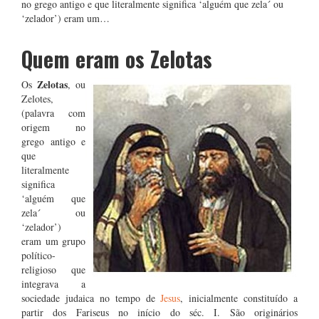
no grego antigo e que literalmente significa ‘alguém que zela´ ou
‘zelador’) eram um…
Quem eram os Zelotas
Zelotas
Os
, ou
Zelotes,
(palavra com
origem no
grego antigo e
que
literalmente
significa
‘alguém que
zela´ ou
‘zelador’)
eram um grupo
político-
religioso que
integrava a
sociedade judaica no tempo de
Jesus
, inicialmente constituído a
partir dos Fariseus no início do séc. I. São originários