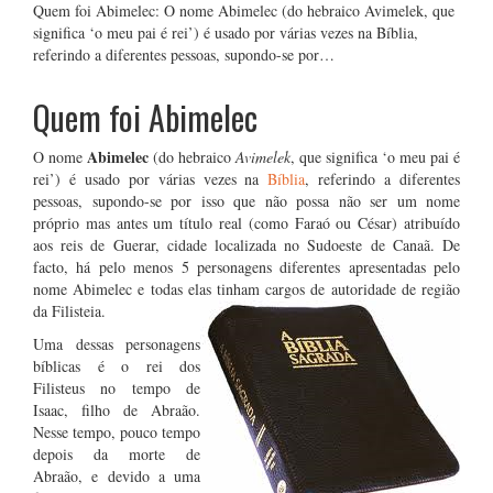
Quem foi Abimelec: O nome Abimelec (do hebraico Avimelek, que
significa ‘o meu pai é rei’) é usado por várias vezes na Bíblia,
referindo a diferentes pessoas, supondo-se por…
Quem foi Abimelec
Abimelec
O nome
(do hebraico
Avimelek
, que significa ‘o meu pai é
rei’) é usado por várias vezes na
Bíblia
, referindo a diferentes
pessoas, supondo-se por isso que não possa não ser um nome
próprio mas antes um título real (como Faraó ou César) atribuído
aos reis de Guerar, cidade localizada no Sudoeste de Canaã. De
facto, há pelo menos 5 personagens diferentes apresentadas pelo
nome Abimelec e todas elas tinham cargos de autoridade de região
da Filisteia.
Uma dessas personagens
bíblicas é o rei dos
Filisteus no tempo de
Isaac, filho de Abraão.
Nesse tempo, pouco tempo
depois da morte de
Abraão, e devido a uma