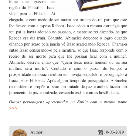
fome que grassou na
região da Palestina, Isaac
viaja para a Filisteia. Aí
chegado, e com medo de ser morto por ordem do rei para que este
lhe ficasse com a esposa Rebeca, Isaac adota a mesma estratégia que
seu pai já havia adotado no passado, e mente ao rei dizendo-lhe que
Rebeca era sua irmã. Contudo, Abimelec descobre o logro quando
olhando por acaso pela janela vê Isaac acariciando Rebeca. Chama-a
então Isaac censurando-o pela mentira, ao que Isaac responde com o
receio de ser morto para que lhe possam ficar com a mulher.
Abimelec decreta então que “quem tocar neste homem ou na sua
mulher, será morto”. Contudo e com o passar do tempo, a
prosperidade de Isaac resultou em inveja, expulsão e perseguição a
Isaac pelos Filisteus. Após algum tempo de perseguição, Abimelec
reconsidera e propõe a Isaac um tratado de paz e ambos fazem um
juramento de paz e amizade, cessando assim com as hostilidades.
Outras personagens apresentadas na Bíblia com o mesmo nome
>>>
Author:
10-03-2019