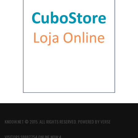
KNOOW.NET © 2015. ALL RIGHTS RESERVED. POWERED BY
VERSE
VISITORS:18887754 ONLINE NOW:4