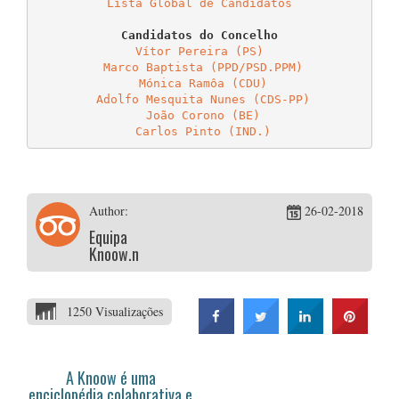
Lista Global de Candidatos
Vítor Pereira (PS)
Marco Baptista (PPD/PSD.PPM)
Mónica Ramôa (CDU)
Adolfo Mesquita Nunes (CDS-PP)
João Corono (BE)
Carlos Pinto (IND.)
Author:
26-02-2018
Equipa
Knoow.net
1250 Visualizações
A Knoow é uma
enciclopédia colaborativa e