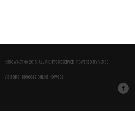
KNOOW.NET © 2015. ALL RIGHTS RESERVED. POWERED BY
VERSE
VISITORS:18890642 ONLINE NOW:192