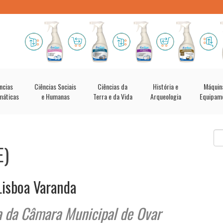
ncias
Ciências Sociais
Ciências da
História e
Máquin
máticas
e Humanas
Terra e da Vida
Arqueologia
Equipam
E)
Lisboa Varanda
a da Câmara Municipal de Ovar