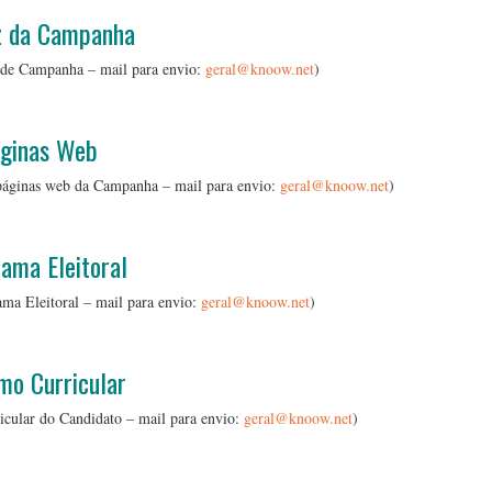
z da Campanha
z de Campanha – mail para envio:
geral@knoow.net
)
…
ginas Web
 páginas web da Campanha – mail para envio:
geral@knoow.net
)
…
ama Eleitoral
ma Eleitoral – mail para envio:
geral@knoow.net
)
…
mo Curricular
cular do Candidato – mail para envio:
geral@knoow.net
)
…