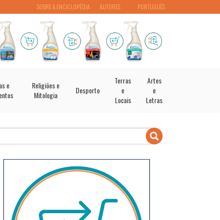
SOBRE A ENCICLOPÉDIA
AUTORES
PORTUGUÊS
Terras
Artes
as e
Religiões e
Desporto
e
e
entos
Mitologia
Locais
Letras