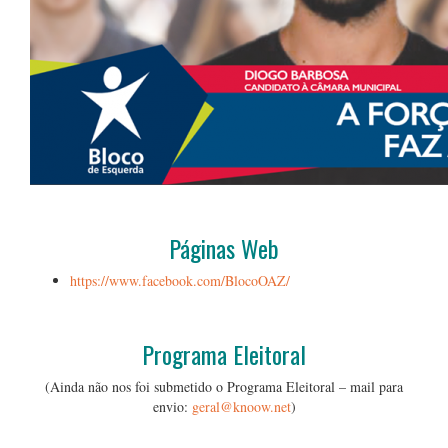
…
Páginas Web
https://www.facebook.com/BlocoOAZ/
…
Programa Eleitoral
(Ainda não nos foi submetido o Programa Eleitoral – mail para
envio:
geral@knoow.net
)
…