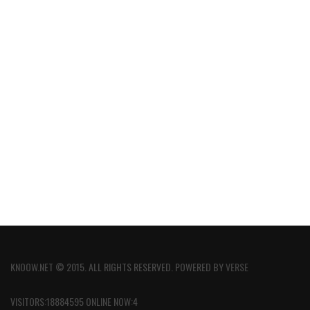
KNOOW.NET © 2015. ALL RIGHTS RESERVED. POWERED BY
VERSE
VISITORS:18884595 ONLINE NOW:4