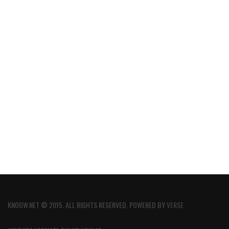
KNOOW.NET © 2015. ALL RIGHTS RESERVED. POWERED BY
VERSE