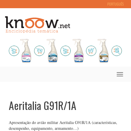
PORTUGUÊS
Toggle
naviga
Aeritalia G91R/1A
Apresentação do avião militar Aeritalia G91R/1A (características,
desempenho, equipamento, armamento…)