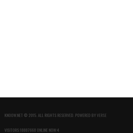
KNOOW.NET © 2015. ALL RIGHTS RESERVED. POWERED BY
VERSE
VISITORS:18887668 ONLINE NOW:4