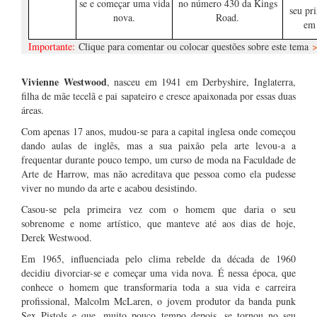
se e começar uma vida
no número 430 da Kings
seu pri
nova.
Road.
em
.
Importante:
Clique para comentar ou colocar questões sobre este tema
.
……
Vivienne Westwood
, nasceu em 1941 em Derbyshire, Inglaterra,
filha de mãe tecelã e pai sapateiro e cresce apaixonada por essas duas
áreas.
Com apenas 17 anos, mudou-se para a capital inglesa onde começou
dando aulas de inglês, mas a sua paixão pela arte levou-a a
frequentar durante pouco tempo, um curso de moda na Faculdade de
Arte de Harrow, mas não acreditava que pessoa como ela pudesse
viver no mundo da arte e acabou desistindo.
Casou-se pela primeira vez com o homem que daria o seu
sobrenome e nome artístico, que manteve até aos dias de hoje,
Derek Westwood.
Em 1965, influenciada pelo clima rebelde da década de 1960
decidiu divorciar-se e começar uma vida nova. É nessa época, que
conhece o homem que transformaria toda a sua vida e carreira
profissional, Malcolm McLaren, o jovem produtor da banda punk
Sex Pistols e que, muito pouco tempo depois, se tornou no seu