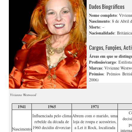
Dados Biográficos
Nome completo
: Vivien
Nascimento
: 8 de Abril 
Morte
: –
Nacionalidade
: Británica
.
Cargos, Funções, Acti
Áreas em que se disting
Profissão/cargo
: Estilista
Marcas
: Vivienne Westw
Prémios
: Prémios Briti
2006)
.
Vivianne Westwood
.
1941
1965
1971
C
Influenciada pelo clima
Abrem com o marido, uma
decis
rebelde da década de
loja de roupa e acessórios,
p
.
1960 decidiu divorciar-
a Let it Rock, localizada
Nascimento
intern