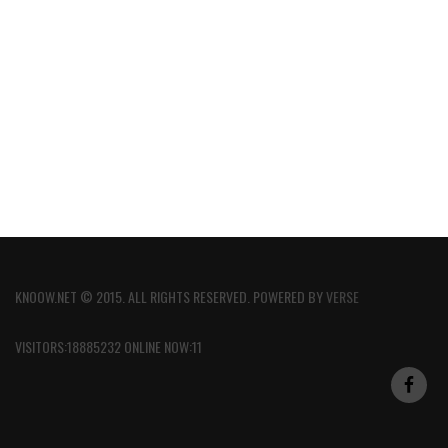
KNOOW.NET © 2015. ALL RIGHTS RESERVED. POWERED BY
VERSE
VISITORS:18885232 ONLINE NOW:11