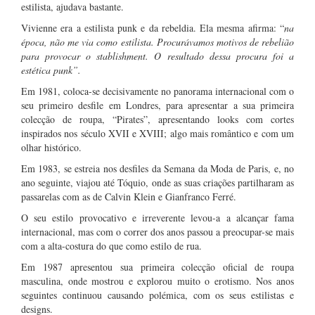
estilista, ajudava bastante.
Vivienne era a estilista punk e da rebeldia. Ela mesma afirma: “
na
época, não me via como estilista. Procurávamos motivos de rebelião
para provocar o stablishment. O resultado dessa procura foi a
estética punk”.
Em 1981, coloca-se decisivamente no panorama internacional com o
seu primeiro desfile em Londres, para apresentar a sua primeira
colecção de roupa, “Pirates”, apresentando looks com cortes
inspirados nos século XVII e XVIII; algo mais romântico e com um
olhar histórico.
Em 1983, se estreia nos desfiles da Semana da Moda de Paris, e, no
ano seguinte, viajou até Tóquio, onde as suas criações partilharam as
passarelas com as de Calvin Klein e Gianfranco Ferré.
O seu estilo provocativo e irreverente levou-a a alcançar fama
internacional, mas com o correr dos anos passou a preocupar-se mais
com a alta-costura do que como estilo de rua.
Em 1987 apresentou sua primeira colecção oficial de roupa
masculina, onde mostrou e explorou muito o erotismo. Nos anos
seguintes continuou causando polémica, com os seus estilistas e
designs.