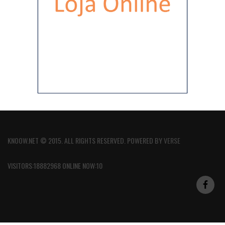
KNOOW.NET © 2015. ALL RIGHTS RESERVED. POWERED BY
VERSE
VISITORS:18882968 ONLINE NOW:10