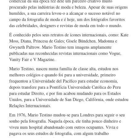
comercial da sua época fez dele um parceiro criativo muito
procurado pelas indústrias de moda e beleza. Apesar de suas origens
humildes, a sua carreira levou-o a alcançar o sucesso notável no
campo da fotografia de moda e é hoje, um dos fotógrafos favoritos
das celebridades, designers e revistas de moda em todo o mundo.
É conhecido pelos seus retratos de ícones internacionais, como: Kate
Moss, Diana, Princesa de Gales; Gisele Bündchen, Madonna e
Gwyneth Paltrow. Mario Testino tem imagens amplamente
publicadas nas reconhecidas revistas internacionais como Vogue,
Vanity Fair e V Magazine.
Mario Testino, nasceu numa família de classe alta, estudou nos
melhores colégios e quando foi para a universidade, primeiro
frequentou a Universidade del Pacífico para estudar economia,
depois transfere para a Pontifícia Universidade Católica do Peru
para estudar Direito, e por fim acabou mudando para os Estados
Unidos, para a Universidade de San Diego, Califórnia, onde estudou
Relações Internacionais.
Em 1976, Mario Testino mudou-se para Londres para seguir o seu
sonho pela fotografia. Naquela época, ele tinha pouco dinheiro e
viveu num hospital abandonado com outros ocupantes. Vivia e
pagava os seus estudos de fotografia, com algum trabalho