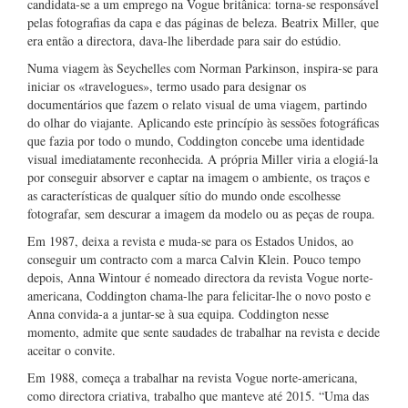
candidata-se a um emprego na Vogue britânica: torna-se responsável
pelas fotografias da capa e das páginas de beleza. Beatrix Miller, que
era então a directora, dava-lhe liberdade para sair do estúdio.
Numa viagem às Seychelles com Norman Parkinson, inspira-se para
iniciar os «travelogues», termo usado para designar os
documentários que fazem o relato visual de uma viagem, partindo
do olhar do viajante. Aplicando este princípio às sessões fotográficas
que fazia por todo o mundo, Coddington concebe uma identidade
visual imediatamente reconhecida. A própria Miller viria a elogiá-la
por conseguir absorver e captar na imagem o ambiente, os traços e
as características de qualquer sítio do mundo onde escolhesse
fotografar, sem descurar a imagem da modelo ou as peças de roupa.
Em 1987, deixa a revista e muda-se para os Estados Unidos, ao
conseguir um contracto com a marca Calvin Klein. Pouco tempo
depois, Anna Wintour é nomeado directora da revista Vogue norte-
americana, Coddington chama-lhe para felicitar-lhe o novo posto e
Anna convida-a a juntar-se à sua equipa. Coddington nesse
momento, admite que sente saudades de trabalhar na revista e decide
aceitar o convite.
Em 1988, começa a trabalhar na revista Vogue norte-americana,
como directora criativa, trabalho que manteve até 2015. “Uma das