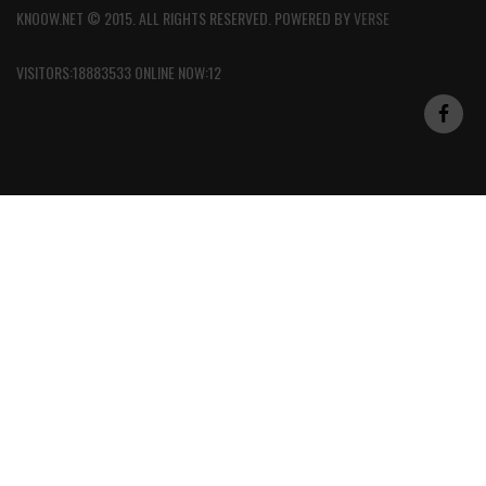
KNOOW.NET © 2015. ALL RIGHTS RESERVED. POWERED BY
VERSE
VISITORS:18883533 ONLINE NOW:12