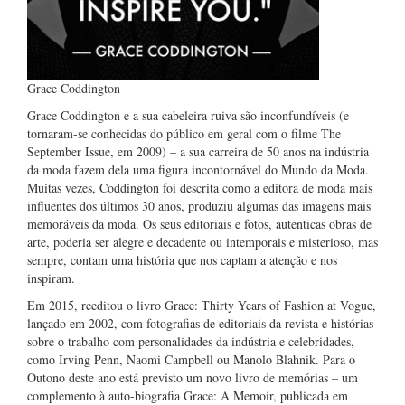
Grace Coddington
Grace Coddington e a sua cabeleira ruiva são inconfundíveis (e
tornaram-se conhecidas do público em geral com o filme The
September Issue, em 2009) – a sua carreira de 50 anos na indústria
da moda fazem dela uma figura incontornável do Mundo da Moda.
Muitas vezes, Coddington foi descrita como a editora de moda mais
influentes dos últimos 30 anos, produziu algumas das imagens mais
memoráveis da moda. Os seus editoriais e fotos, autenticas obras de
arte, poderia ser alegre e decadente ou intemporais e misterioso, mas
sempre, contam uma história que nos captam a atenção e nos
inspiram.
Em 2015, reeditou o livro Grace: Thirty Years of Fashion at Vogue,
lançado em 2002, com fotografias de editoriais da revista e histórias
sobre o trabalho com personalidades da indústria e celebridades,
como Irving Penn, Naomi Campbell ou Manolo Blahnik. Para o
Outono deste ano está previsto um novo livro de memórias – um
complemento à auto-biografia Grace: A Memoir, publicada em