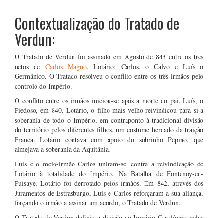
Contextualização do Tratado de
Verdun:
O Tratado de Verdun foi assinado em Agosto de 843 entre os três
netos de
Carlos Magno
, Lotário; Carlos, o Calvo e Luís o
Germânico. O Tratado resolveu o conflito entre os três irmãos pelo
controlo do Império.
O conflito entre os irmãos iniciou-se após a morte do pai, Luís, o
Piedoso, em 840. Lotário, o filho mais velho reivindicou para si a
soberania de todo o Império, em contraponto à tradicional divisão
do território pelos diferentes filhos, um costume herdado da traição
Franca. Lotário contava com apoio do sobrinho Pepino, que
almejava a soberania da Aquitânia.
Luís e o meio-irmão Carlos uniram-se, contra a reivindicação de
Lotário à totalidade do Império. Na Batalha de Fontenoy-en-
Puisaye, Lotário foi derrotado pelos irmãos. Em 842, através dos
Juramentos de Estrasburgo, Luís e Carlos reforçaram a sua aliança,
forçando o irmão a assinar um acordo, o Tratado de Verdun.
O Tratado de Verdun definiu a divisão do Império Carolíngio pelos