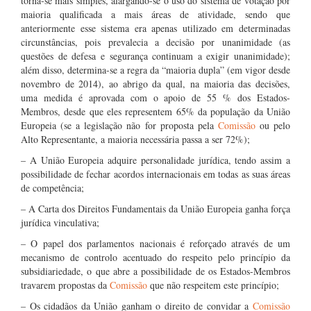
torna-se mais simples, alargando-se o uso do sistema de votação por
maioria qualificada a mais áreas de atividade, sendo que
anteriormente esse sistema era apenas utilizado em determinadas
circunstâncias, pois prevalecia a decisão por unanimidade (as
questões de defesa e segurança continuam a exigir unanimidade);
além disso, determina-se a regra da “maioria dupla” (em vigor desde
novembro de 2014), ao abrigo da qual, na maioria das decisões,
uma medida é aprovada com o apoio de 55 % dos Estados-
Membros, desde que eles representem 65% da população da União
Europeia (se a legislação não for proposta pela
Comissão
ou pelo
Alto Representante, a maioria necessária passa a ser 72%);
– A União Europeia adquire personalidade jurídica, tendo assim a
possibilidade de fechar acordos internacionais em todas as suas áreas
de competência;
– A Carta dos Direitos Fundamentais da União Europeia ganha força
jurídica vinculativa;
– O papel dos parlamentos nacionais é reforçado através de um
mecanismo de controlo acentuado do respeito pelo princípio da
subsidiariedade, o que abre a possibilidade de os Estados-Membros
travarem propostas da
Comissão
que não respeitem este princípio;
– Os cidadãos da União ganham o direito de convidar a
Comissão