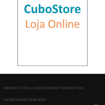
KNOOW.NET © 2015. ALL RIGHTS RESERVED. POWERED BY
VERSE
VISITORS:18886813 ONLINE NOW:5