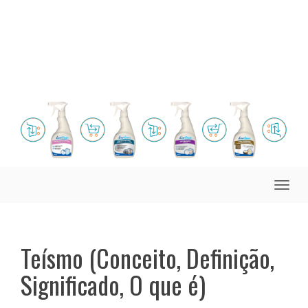
Toggle
naviga
Teísmo (Conceito, Definição,
Significado, O que é)