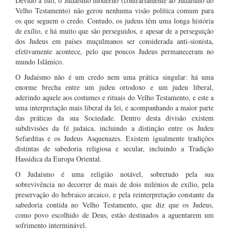
Devido a isto, o Judaísmo moderno (contrariamente ao Judaísmo do
Velho Testamento) não gerou nenhuma visão política comum para
os que seguem o credo. Contudo, os judeus têm uma longa história
de exílio, e há muito que são perseguidos, e apesar de a perseguição
dos Judeus em países muçulmanos ser considerada anti-sionista,
efetivamente acontece, pelo que poucos Judeus permaneceram no
mundo Islâmico.
O Judaísmo não é um credo nem uma prática singular: há uma
enorme brecha entre um judeu ortodoxo e um judeu liberal,
aderindo aquele aos costumes e rituais do Velho Testamento, e este a
uma interpretação mais liberal da lei, e acompanhando a maior parte
das práticas da sua Sociedade. Dentro desta divisão existem
subdivisões da fé judaica, incluindo a distinção entre os Judeu
Sefarditas e os Judeus Asquenazes. Existem igualmente tradições
distintas de sabedoria religiosa e secular, incluindo a Tradição
Hassídica da Europa Oriental.
O Judaísmo é uma religião notável, sobretudo pela sua
sobrevivência no decorrer de mais de dois milénios de exílio, pela
preservação do hebraico arcaico, e pela reinterpretação constante da
sabedoria contida no Velho Testamento, que diz que os Judeus,
como povo escolhido de Deus, estão destinados a aguentarem um
sofrimento interminável.