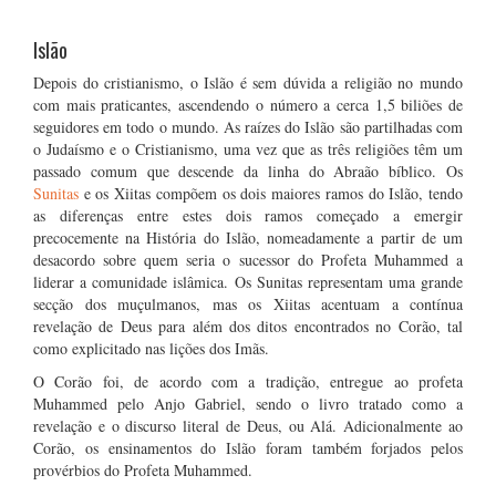
Islão
Depois do cristianismo, o Islão é sem dúvida a religião no mundo
com mais praticantes, ascendendo o número a cerca 1,5 biliões de
seguidores em todo o mundo. As raízes do Islão são partilhadas com
o Judaísmo e o Cristianismo, uma vez que as três religiões têm um
passado comum que descende da linha do Abraão bíblico. Os
Sunitas
e os Xiitas compõem os dois maiores ramos do Islão, tendo
as diferenças entre estes dois ramos começado a emergir
precocemente na História do Islão, nomeadamente a partir de um
desacordo sobre quem seria o sucessor do Profeta Muhammed a
liderar a comunidade islâmica. Os Sunitas representam uma grande
secção dos muçulmanos, mas os Xiitas acentuam a contínua
revelação de Deus para além dos ditos encontrados no Corão, tal
como explicitado nas lições dos Imãs.
O Corão foi, de acordo com a tradição, entregue ao profeta
Muhammed pelo Anjo Gabriel, sendo o livro tratado como a
revelação e o discurso literal de Deus, ou Alá. Adicionalmente ao
Corão, os ensinamentos do Islão foram também forjados pelos
provérbios do Profeta Muhammed.