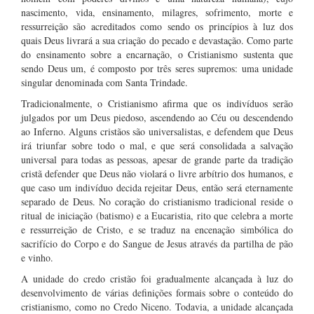
nascimento, vida, ensinamento, milagres, sofrimento, morte e
ressurreição são acreditados como sendo os princípios à luz dos
quais Deus livrará a sua criação do pecado e devastação. Como parte
do ensinamento sobre a encarnação, o Cristianismo sustenta que
sendo Deus um, é composto por três seres supremos: uma unidade
singular denominada com Santa Trindade.
Tradicionalmente, o Cristianismo afirma que os indivíduos serão
julgados por um Deus piedoso, ascendendo ao Céu ou descendendo
ao Inferno. Alguns cristãos são universalistas, e defendem que Deus
irá triunfar sobre todo o mal, e que será consolidada a salvação
universal para todas as pessoas, apesar de grande parte da tradição
cristã defender que Deus não violará o livre arbítrio dos humanos, e
que caso um indivíduo decida rejeitar Deus, então será eternamente
separado de Deus. No coração do cristianismo tradicional reside o
ritual de iniciação (batismo) e a Eucaristia, rito que celebra a morte
e ressurreição de Cristo, e se traduz na encenação simbólica do
sacrifício do Corpo e do Sangue de Jesus através da partilha de pão
e vinho.
A unidade do credo cristão foi gradualmente alcançada à luz do
desenvolvimento de várias definições formais sobre o conteúdo do
cristianismo, como no Credo Niceno. Todavia, a unidade alcançada