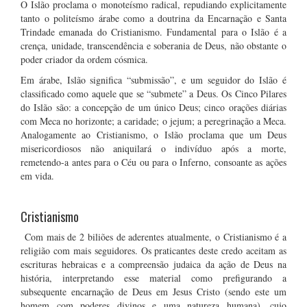
O Islão proclama o monoteísmo radical, repudiando explicitamente
tanto o politeísmo árabe como a doutrina da Encarnação e Santa
Trindade emanada do Cristianismo. Fundamental para o Islão é a
crença, unidade, transcendência e soberania de Deus, não obstante o
poder criador da ordem cósmica.
Em árabe, Islão significa “submissão”, e um seguidor do Islão é
classificado como aquele que se “submete” a Deus. Os Cinco Pilares
do Islão são: a concepção de um único Deus; cinco orações diárias
com Meca no horizonte; a caridade; o jejum; a peregrinação a Meca.
Analogamente ao Cristianismo, o Islão proclama que um Deus
misericordiosos não aniquilará o indivíduo após a morte,
remetendo-a antes para o Céu ou para o Inferno, consoante as ações
em vida.
Cristianismo
Com mais de 2 biliões de aderentes atualmente, o Cristianismo é a
religião com mais seguidores. Os praticantes deste credo aceitam as
escrituras hebraicas e a compreensão judaica da ação de Deus na
história, interpretando esse material como prefigurando a
subsequente encarnação de Deus em Jesus Cristo (sendo este um
homem com poderes divinos e uma natureza humana), cujo