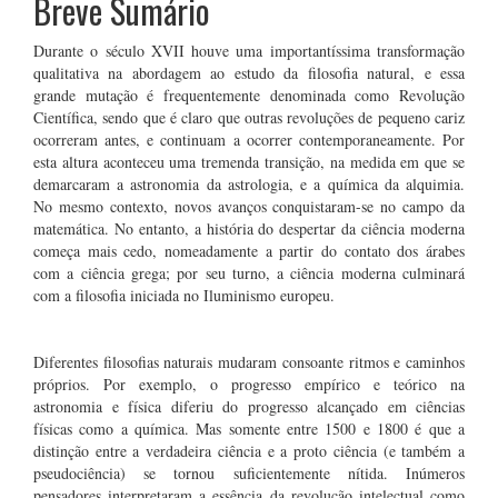
Breve Sumário
Durante o século XVII houve uma importantíssima transformação
qualitativa na abordagem ao estudo da filosofia natural, e essa
grande mutação é frequentemente denominada como Revolução
Científica, sendo que é claro que outras revoluções de pequeno cariz
ocorreram antes, e continuam a ocorrer contemporaneamente. Por
esta altura aconteceu uma tremenda transição, na medida em que se
demarcaram a astronomia da astrologia, e a química da alquimia.
No mesmo contexto, novos avanços conquistaram-se no campo da
matemática. No entanto, a história do despertar da ciência moderna
começa mais cedo, nomeadamente a partir do contato dos árabes
com a ciência grega; por seu turno, a ciência moderna culminará
com a filosofia iniciada no Iluminismo europeu.
Diferentes filosofias naturais mudaram consoante ritmos e caminhos
próprios. Por exemplo, o progresso empírico e teórico na
astronomia e física diferiu do progresso alcançado em ciências
físicas como a química. Mas somente entre 1500 e 1800 é que a
distinção entre a verdadeira ciência e a proto ciência (e também a
pseudociência) se tornou suficientemente nítida. Inúmeros
pensadores interpretaram a essência da revolução intelectual como