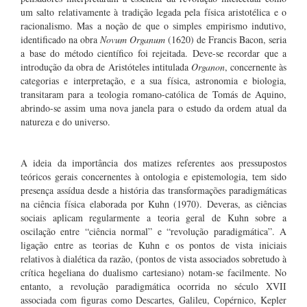
um salto relativamente à tradição legada pela física aristotélica e o
racionalismo. Mas a noção de que o simples empirismo indutivo,
identificado na obra
Novum Organum
(1620) de Francis Bacon, seria
a base do método científico foi rejeitada. Deve-se recordar que a
introdução da obra de Aristóteles intitulada
Organon
, concernente às
categorias e interpretação, e a sua física, astronomia e biologia,
transitaram para a teologia romano-católica de Tomás de Aquino,
abrindo-se assim uma nova janela para o estudo da ordem atual da
natureza e do universo.
A ideia da importância dos matizes referentes aos pressupostos
teóricos gerais concernentes à ontologia e epistemologia, tem sido
presença assídua desde a história das transformações paradigmáticas
na ciência física elaborada por Kuhn (1970). Deveras, as ciências
sociais aplicam regularmente a teoria geral de Kuhn sobre a
oscilação entre “ciência normal” e “revolução paradigmática”. A
ligação entre as teorias de Kuhn e os pontos de vista iniciais
relativos à dialética da razão, (pontos de vista associados sobretudo à
crítica hegeliana do dualismo cartesiano) notam-se facilmente. No
entanto, a revolução paradigmática ocorrida no século XVII
associada com figuras como Descartes, Galileu, Copérnico, Kepler