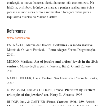
confecção a marca francesa, decididamente, não economizou. Na
história, o símbolo icónico da marca, a pantera realiza uma épica
jornada mundo afora rumo a momentos e locações vitais para a
riquíssima história da Maison Cartier.
References:
www.cartier.com
Perfumes – a moda invisível.
ESTRÁZUL, Márcia de Oliveira.
Márcia de Oliveira Estrázul. – Porto Alegre: Forma Diagramação,
2011.
Art of jewelry and artists’ jewels in the 20th
MOSCO, Marilena.
century
. Museo degli argenti (Florence, Italy). Giunti Editore,
2001
Cartier
NADELHOFFER, Hans.
. San Francisco. Chronicle Books,
2007
Platinum by Cartier:
NUSSBAUM, Eric & COLOGNI, Franco.
triumphs of the jewelers’ art
. Harry N. Abrams, 1996
Cartier: 1900-1939
RUDOE, Judy & CARTIER (Firm).
. British