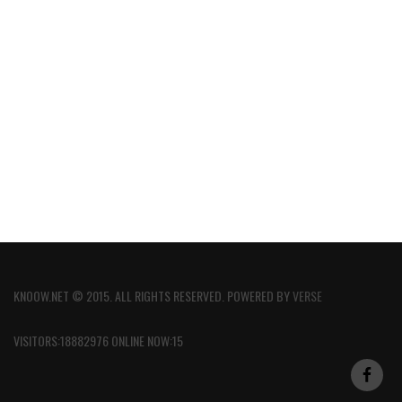
KNOOW.NET © 2015. ALL RIGHTS RESERVED. POWERED BY
VERSE
VISITORS:18882976 ONLINE NOW:15