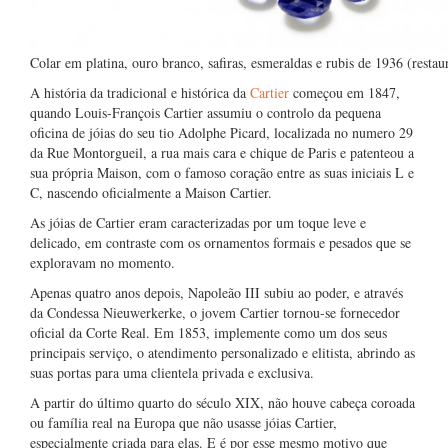
Colar em platina, ouro branco, safiras, esmeraldas e rubis de 1936 (resta
A história da tradicional e histórica da
Cartier
começou em 1847,
quando Louis-François Cartier assumiu o controlo da pequena
oficina de jóias do seu tio Adolphe Picard, localizada no numero 29
da Rue Montorgueil, a rua mais cara e chique de Paris e patenteou a
sua própria Maison, com o famoso coração entre as suas iniciais L e
C, nascendo oficialmente a Maison Cartier.
As jóias de Cartier eram caracterizadas por um toque leve e
delicado, em contraste com os ornamentos formais e pesados que se
exploravam no momento.
Apenas quatro anos depois, Napoleão III subiu ao poder, e através
da Condessa Nieuwerkerke, o jovem Cartier tornou-se fornecedor
oficial da Corte Real. Em 1853, implemente como um dos seus
principais serviço, o atendimento personalizado e elitista, abrindo as
suas portas para uma clientela privada e exclusiva.
A partir do último quarto do século XIX, não houve cabeça coroada
ou família real na Europa que não usasse jóias Cartier,
especialmente criada para elas. E é por esse mesmo motivo que