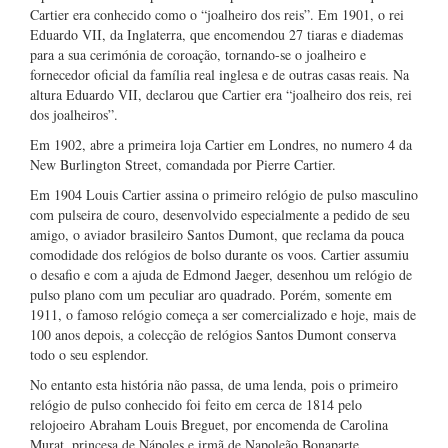
Cartier era conhecido como o “joalheiro dos reis”. Em 1901, o rei
Eduardo VII, da Inglaterra, que encomendou 27 tiaras e diademas
para a sua cerimónia de coroação, tornando-se o joalheiro e
fornecedor oficial da família real inglesa e de outras casas reais. Na
altura Eduardo VII, declarou que Cartier era “joalheiro dos reis, rei
dos joalheiros”.
Em 1902, abre a primeira loja Cartier em Londres, no numero 4 da
New Burlington Street, comandada por Pierre Cartier.
Em 1904 Louis Cartier assina o primeiro relógio de pulso masculino
com pulseira de couro, desenvolvido especialmente a pedido de seu
amigo, o aviador brasileiro Santos Dumont, que reclama da pouca
comodidade dos relógios de bolso durante os voos. Cartier assumiu
o desafio e com a ajuda de Edmond Jaeger, desenhou um relógio de
pulso plano com um peculiar aro quadrado. Porém, somente em
1911, o famoso relógio começa a ser comercializado e hoje, mais de
100 anos depois, a colecção de relógios Santos Dumont conserva
todo o seu esplendor.
No entanto esta história não passa, de uma lenda, pois o primeiro
relógio de pulso conhecido foi feito em cerca de 1814 pelo
relojoeiro Abraham Louis Breguet, por encomenda de Carolina
Murat, princesa de Nápoles e irmã de Napoleão Bonaparte.