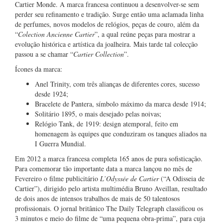
Cartier Monde. A marca francesa continuou a desenvolver-se sem
perder seu refinamento e tradição. Surge então uma aclamada linha
de perfumes, novos modelos de relógios, peças de couro, além da
“
Colection Ancienne Cartier
”, a qual reúne peças para mostrar a
evolução histórica e artística da joalheira. Mais tarde tal colecção
passou a se chamar “
Cartier Collection
”.
Ícones da marca:
Anel Trinity, com três alianças de diferentes cores, sucesso
desde 1924;
Bracelete de Pantera, símbolo máximo da marca desde 1914;
Solitário 1895, o mais desejado pelas noivas;
Relógio Tank, de 1919: design atemporal, feito em
homenagem às equipes que conduziram os tanques aliados na
I Guerra Mundial.
Em 2012 a marca francesa completa 165 anos de pura sofisticação.
Para comemorar tão importante data a marca lançou no mês de
Fevereiro o filme publicitário
L’Odyssée de Cartier
(“A Odisseia de
Cartier”), dirigido pelo artista multimédia Bruno Aveillan, resultado
de dois anos de intensos trabalhos de mais de 50 talentosos
profissionais. O jornal britânico The Daily Telegraph classificou os
3 minutos e meio do filme de “uma pequena obra-prima”, para cuja